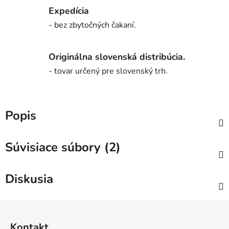
Expedícia
- bez zbytočných čakaní.
Originálna slovenská distribúcia.
- tovar určený pre slovenský trh.
Popis
Súvisiace súbory (2)
Diskusia
Z
á
Kontakt