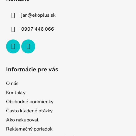
p
ä
jan
@
ekoplus.sk
t
i
0907 446 066
e
Informácie pre vás
O nás
Kontakty
Obchodné podmienky
Často kladené otázky
Ako nakupovať
Reklamačný poriadok