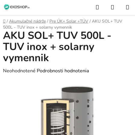
Prejsť
Hľadať
NÁKUP
na
KOŠÍK
obsah
Domov
/
Akumulačné nádrže
/
Pre ÚK+ Solar +TÚV
/
AKU SOL+ TUV
500L - TUV inox + solarny vymennik
AKU SOL+ TUV 500L -
TUV inox + solarny
vymennik
Priemerné
Neohodnotené
Podrobnosti hodnotenia
hodnotenie
produktu
je
0,0
z
5
hviezdičiek.