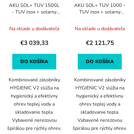
k
AKU SOL+ TUV 1500L
AKU SOL+ TUV 1000 -
o
t
- TUV inox + solarny
TUV inox + solarny
d
o
vymennik
vymennik
u
v
Na sklade u dodávateľa
Na sklade u dodávateľa
k
t
€3 039,33
€2 121,75
o
v
DO KOŠÍKA
DO KOŠÍKA
Kombinované zásobníky
Kombinované zásobníky
HYGIENIC V2 slúžia na
HYGIENIC V2 slúžia na
hygienický a efektívny
hygienický a efektívny
ohrev teplej vody a
ohrev teplej vody a
skladovanie tepla.
skladovanie tepla.
Vybavené nerezovou
Vybavené nerezovou
špirálou pre rýchly ohrev,
špirálou pre rýchly ohrev,