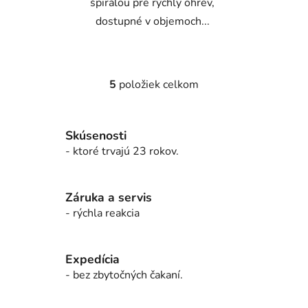
špirálou pre rýchly ohrev,
dostupné v objemoch...
5
položiek celkom
O
v
l
Skúsenosti
á
d
- ktoré trvajú 23 rokov.
a
c
i
Záruka a servis
e
- rýchla reakcia
p
r
v
Expedícia
k
- bez zbytočných čakaní.
y
v