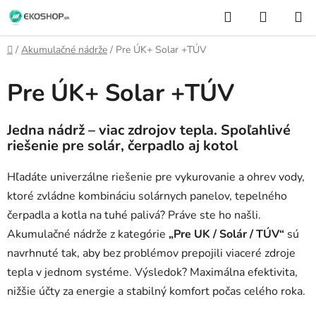
Prejsť
Hľadať
NÁKUP
na
KOŠÍK
obsah
Domov
/
Akumulačné nádrže
/
Pre ÚK+ Solar +TÚV
Pre ÚK+ Solar +TÚV
Jedna nádrž – viac zdrojov tepla. Spoľahlivé
riešenie pre solár, čerpadlo aj kotol
Hľadáte univerzálne riešenie pre vykurovanie a ohrev vody,
ktoré zvládne kombináciu solárnych panelov, tepelného
čerpadla a kotla na tuhé palivá? Práve ste ho našli.
Akumulačné nádrže z kategórie
„Pre UK / Solár / TÚV“
sú
navrhnuté tak, aby bez problémov prepojili viaceré zdroje
tepla v jednom systéme. Výsledok? Maximálna efektivita,
nižšie účty za energie a stabilný komfort počas celého roka.