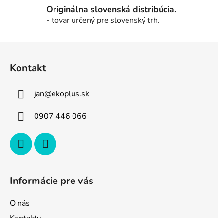
ý
Originálna slovenská distribúcia.
p
- tovar určený pre slovenský trh.
i
s
Z
u
á
Kontakt
p
ä
jan
@
ekoplus.sk
t
i
0907 446 066
e
Informácie pre vás
O nás