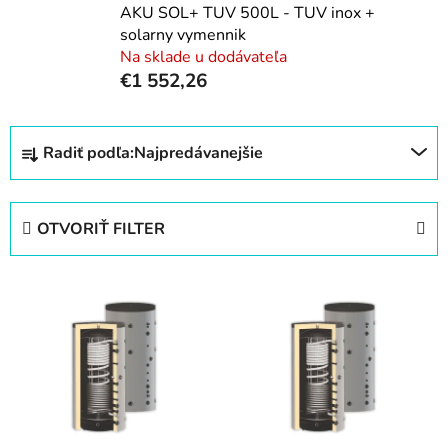
AKU SOL+ TUV 500L - TUV inox +
solarny vymennik
Na sklade u dodávateľa
€1 552,26
R
Radiť podľa:
Najpredávanejšie
a
d
e
OTVORIŤ FILTER
n
i
V
e
ý
p
p
r
i
o
s
d
p
u
r