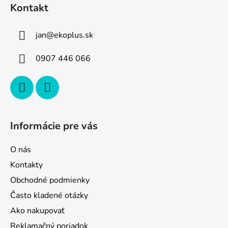
á
Kontakt
p
ä
jan
@
ekoplus.sk
t
i
0907 446 066
e
Informácie pre vás
O nás
Kontakty
Obchodné podmienky
Často kladené otázky
Ako nakupovať
Reklamačný poriadok