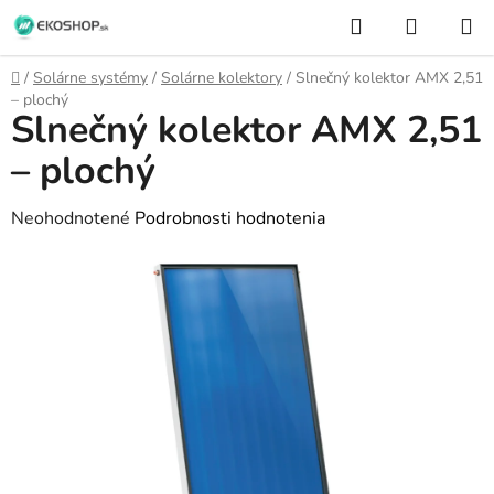
Prejsť
Hľadať
NÁKUP
na
KOŠÍK
obsah
Domov
/
Solárne systémy
/
Solárne kolektory
/
Slnečný kolektor AMX 2,51
– plochý
Slnečný kolektor AMX 2,51
– plochý
Priemerné
Neohodnotené
Podrobnosti hodnotenia
hodnotenie
produktu
je
0,0
z
5
hviezdičiek.