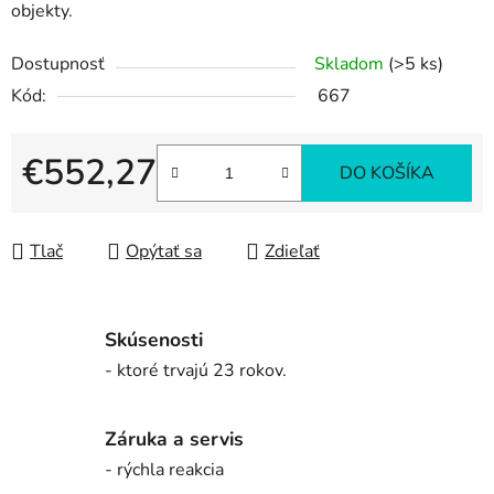
objekty.
Dostupnosť
Skladom
(>5 ks)
Kód:
667
€552,27
DO KOŠÍKA
Jednotková cena:
Tlač
Opýtať sa
Zdieľať
Skúsenosti
- ktoré trvajú 23 rokov.
Záruka a servis
- rýchla reakcia