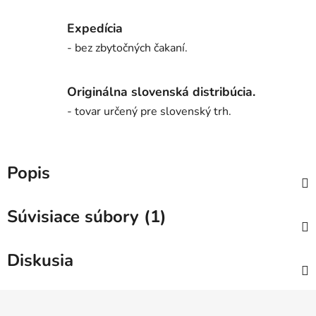
Expedícia
- bez zbytočných čakaní.
Originálna slovenská distribúcia.
- tovar určený pre slovenský trh.
Popis
Súvisiace súbory (1)
Diskusia
Z