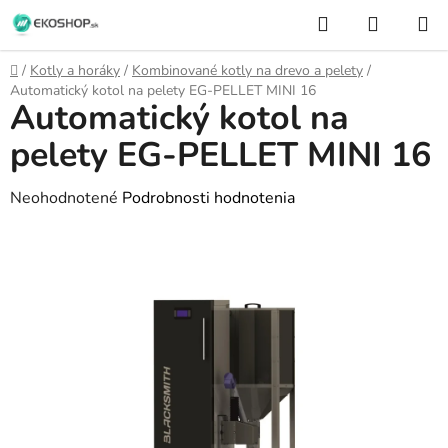
Prejsť
Hľadať
NÁKUP
na
KOŠÍK
obsah
Domov
/
Kotly a horáky
/
Kombinované kotly na drevo a pelety
/
Automatický kotol na pelety EG-PELLET MINI 16
Automatický kotol na
pelety EG-PELLET MINI 16
Priemerné
Neohodnotené
Podrobnosti hodnotenia
hodnotenie
produktu
je
0,0
z
5
hviezdičiek.