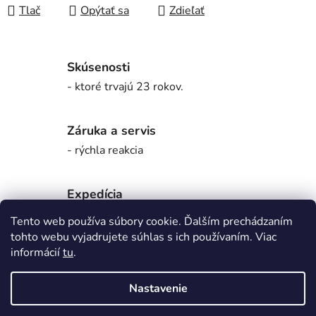
Tlač
Opýtať sa
Zdieľať
Skúsenosti
- ktoré trvajú 23 rokov.
Záruka a servis
- rýchla reakcia
Expedícia
- bez zbytočných čakaní.
Tento web používa súbory cookie. Ďalším prechádzaním
tohto webu vyjadrujete súhlas s ich používaním. Viac
informácií
tu
.
Originálna slovenská distribúcia.
- tovar určený pre slovenský trh.
Nastavenie