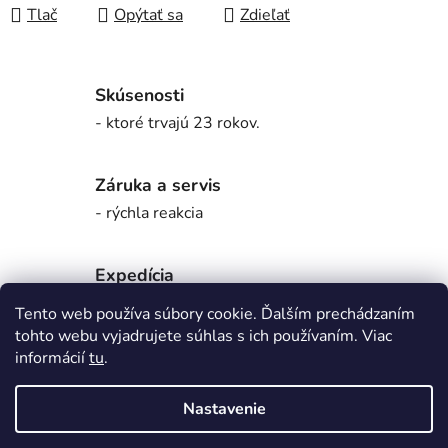
Tlač
Opýtať sa
Zdieľať
Skúsenosti
- ktoré trvajú 23 rokov.
Záruka a servis
- rýchla reakcia
Expedícia
- bez zbytočných čakaní.
Tento web používa súbory cookie. Ďalším prechádzaním
tohto webu vyjadrujete súhlas s ich používaním. Viac
informácií
tu
.
Originálna slovenská distribúcia.
- tovar určený pre slovenský trh.
Nastavenie