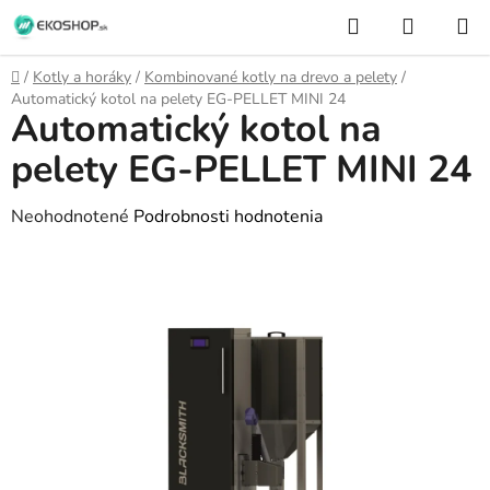
Prejsť
Hľadať
NÁKUP
na
KOŠÍK
obsah
Domov
/
Kotly a horáky
/
Kombinované kotly na drevo a pelety
/
Automatický kotol na pelety EG-PELLET MINI 24
Automatický kotol na
pelety EG-PELLET MINI 24
Priemerné
Neohodnotené
Podrobnosti hodnotenia
hodnotenie
produktu
je
0,0
z
5
hviezdičiek.