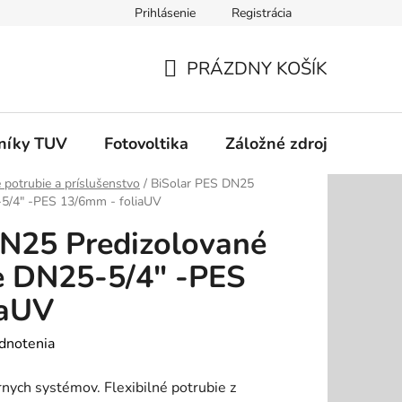
Prihlásenie
Registrácia
dok
Podmienky ochrany osobných údajov
Odstúpenie od zm
PRÁZDNY KOŠÍK
NÁKUPNÝ
KOŠÍK
níky TUV
Fotovoltika
Záložné zdroje
Čer
é potrubie a príslušenstvo
/
BiSolar PES DN25
5-5/4" -PES 13/6mm - foliaUV
DN25 Predizolované
ie DN25-5/4" -PES
iaUV
dnotenia
rnych systémov. Flexibilné potrubie z