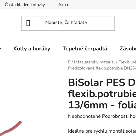
Často kladené otázky
Ako nakupovať
Reklamačný poria
y
Kotly a horáky
Tepelné čerpadlá
Zásob
Domov
/
Inštalatérsky materiál
/
Flexibiln
Predizolované flexib.potrubie DN2
BiSolar PES 
flexib.potrub
13/6mm - fol
Priemerné
Neohodnotené
Podrobnosti ho
hodnotenie
Ideálne pre rýchlu montáž solá
produktu