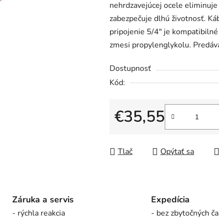
nehrdzavejúcej ocele eliminuje 
je
zabezpečuje dlhú životnosť. Káb
0,0
pripojenie 5/4" je kompatibiln
z
zmesi propylenglykolu. Predáv
5
hviezdičiek.
Dostupnosť
Kód:
€35,55
Jednotková cena:
Tlač
Opýtať sa
Záruka a servis
Expedícia
- rýchla reakcia
- bez zbytočných ča