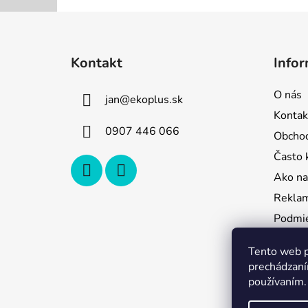
Z
á
Kontakt
Infor
p
ä
O nás
jan
@
ekoplus.sk
t
Kontak
i
0907 446 066
Obcho
e
Často 
Ako na
Reklam
Podmie
údajov
Tento web p
Odstúp
prechádzaní
používaním.