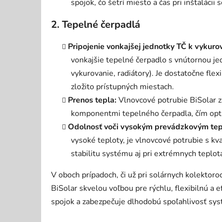
spojok, čo šetrí miesto a čas pri inštalácii
2. Tepelné čerpadlá
Pripojenie vonkajšej jednotky TČ k vykur
vonkajšie tepelné čerpadlo s vnútornou j
vykurovanie, radiátory)
. Je dostatočne flex
zložito prístupných miestach.
Prenos tepla:
Vlnovcové potrubie BiSolar z
komponentmi tepelného čerpadla, čím opt
Odolnosť voči vysokým prevádzkovým tep
vysoké teploty, je vlnovcové potrubie s kv
stabilitu systému aj pri extrémnych teplot
V oboch prípadoch, či už pri solárnych kolektoro
BiSolar skvelou voľbou pre rýchlu, flexibilnú a e
spojok a zabezpečuje dlhodobú spoľahlivosť sy