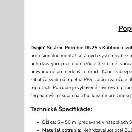
Pop
Dvojité Solárne Potrubie DN25 s Káblom a Izo
profesionálnu montáž solárnych systémov bez po
nehrdzavejúcej ocele umožňuje flexibilné tvarova
nevyhnutné pri medených rúrach. Kábel zabezpeč
zatiaľ čo kvalitná tepelná PES izolácia zaručuje 
teplotách. Potrubie je vybavené závitovým pripo
čerpadlových skupín na trhu. Ideálne pre zmesi 
Technické Špecifikácie:
Dĺžka:
5 – 50 m (predávané v násobkoch 5 
Materiál potrubia:
Nehrdzavejúca oceľ 31