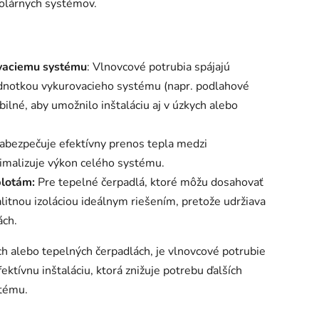
 solárnych systémov.
ovaciemu systému
: Vlnovcové potrubia spájajú
ednotkou vykurovacieho systému (napr. podlahové
ibilné, aby umožnilo inštaláciu aj v úzkych alebo
abezpečuje efektívny prenos tepla medzi
imalizuje výkon celého systému.
lotám:
Pre tepelné čerpadlá, ktoré môžu dosahovať
alitnou izoláciou ideálnym riešením, pretože udržiava
ách.
ch alebo tepelných čerpadlách, je vlnovcové potrubie
fektívnu inštaláciu, ktorá znižuje potrebu ďalších
stému.