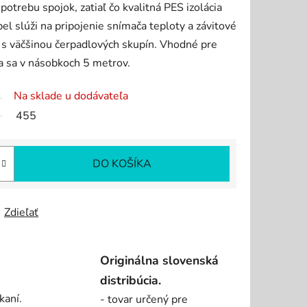
potrebu spojok, zatiaľ čo kvalitná PES izolácia
el slúži na pripojenie snímača teploty a závitové
é s väčšinou čerpadlových skupín. Vhodné pre
a sa v násobkoch 5 metrov.
Na sklade u dodávateľa
455
DO KOŠÍKA
Zdieľať
Originálna slovenská
distribúcia.
kaní.
- tovar určený pre