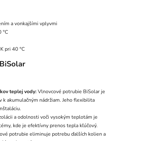
ením a vonkajšími vplyvmi
0 °C
 pri 40 °C
BiSolar
kov teplej vody:
Vlnovcové potrubie BiSolar je
v k akumulačným nádržiam. Jeho flexibilita
nštaláciu.
zolácii a odolnosti voči vysokým teplotám je
émy, kde je efektívny prenos tepla kľúčový.
vé potrubie eliminuje potrebu ďalších kolien a