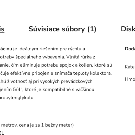
is
Súvisiace súbory (1)
Disk
láciou
je ideálnym riešením pre rýchlu a
Doda
treby špeciálneho vybavenia. Vlnitá rúrka z
nie, čím eliminuje potrebu spojok a kolien, ktoré sú
Kate
uje efektívne pripojenie snímača teploty kolektora,
Hmo
dlhú životnosť aj pri vysokých prevádzkových
jením 5/4", ktoré je kompatibilné s väčšinou
propylenglykolu.
metrov, cena je za 1 bežný meter)
6L