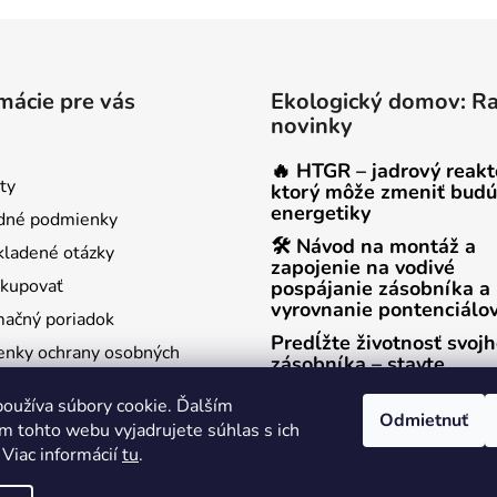
mácie pre vás
Ekologický domov: R
novinky
🔥 HTGR – jadrový reakt
ty
ktorý môže zmeniť budú
energetiky
dné podmienky
🛠 Návod na montáž a
kladené otázky
zapojenie na vodivé
kupovať
pospájanie zásobníka a
vyrovnanie pontenciálo
ačný poriadok
Predĺžte životnosť svoj
nky ochrany osobných
zásobníka – stavte
na titánovú anódu!
oužíva súbory cookie. Ďalším
enie od zmluvy
Odmietnuť
m tohto webu vyjadrujete súhlas s ich
 Viac informácií
tu
.