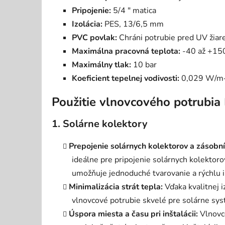
Pripojenie:
5/4 " matica
Izolácia:
PES, 13/6,5 mm
PVC povlak:
Chráni potrubie pred UV žiar
Maximálna pracovná teplota:
-40 až +15
Maximálny tlak:
10 bar
Koeficient tepelnej vodivosti:
0,029 W/m·K
Použitie vlnovcového potrubia 
1. Solárne kolektory
Prepojenie solárnych kolektorov a zásobní
ideálne pre pripojenie solárnych kolektoro
umožňuje jednoduché tvarovanie a rýchlu i
Minimalizácia strát tepla:
Vďaka kvalitnej i
vlnovcové potrubie skvelé pre solárne syst
Úspora miesta a času pri inštalácii:
Vlnovco