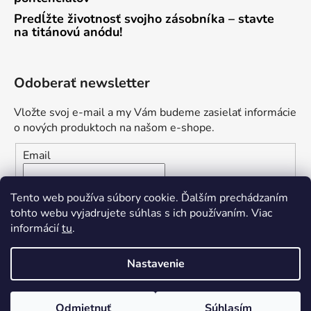
Predĺžte životnosť svojho zásobníka – stavte
na titánovú anódu!
Odoberať newsletter
Vložte svoj e-mail a my Vám budeme zasielať informácie
o nových produktoch na našom e-shope.
Email
Vložením e-mailu súhlasíte s
podmienkami ochrany
Tento web používa súbory cookie. Ďalším prechádzaním
osobných údajov
tohto webu vyjadrujete súhlas s ich používaním. Viac
informácií
tu
.
PRIHLÁSIŤ SA
Nastavenie
Odmietnuť
Súhlasím