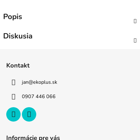
Popis
Diskusia
Z
á
Kontakt
p
ä
jan
@
ekoplus.sk
t
i
0907 446 066
e
Informácie pre vás