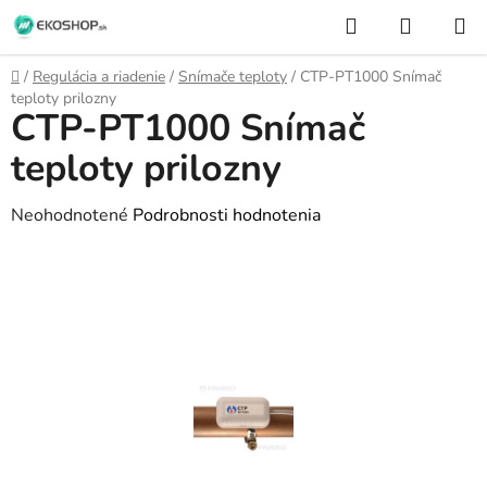
Prejsť
Hľadať
NÁKUP
na
KOŠÍK
obsah
Domov
/
Regulácia a riadenie
/
Snímače teploty
/
CTP-PT1000 Snímač
teploty prilozny
CTP-PT1000 Snímač
teploty prilozny
Priemerné
Neohodnotené
Podrobnosti hodnotenia
hodnotenie
produktu
je
0,0
z
5
hviezdičiek.