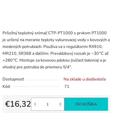
Príložný teplotný snímač CTP-PT1000 s prvkom PT1000
je určený na meranie teploty vykurovacej vody v kovových a
medených potrubiach. Používa sa s regulátormi RX910,
MR210, SR368 a ďalšími. Prevádzkový rozsah je −30 °C až
+280 °C. Montuje sa kovovou páskou (súčasť balenia) a je
vhodný pre potrubia do priemeru 5/4".
Dostupnosť
Na sklade u dodávateľa
Kód:
71
€16,32
DO KOŠÍKA
Jednotková cena: