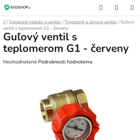
Prejsť
Hľadať
NÁKUP
na
KOŠÍK
obsah
Domov
/
Expanzné nádoby a ventily
/
Trojcestné a zónové ventily
/
Guľový
ventil s teplomerom G1 - červeny
Guľový ventil s
teplomerom G1 - červeny
Priemerné
Neohodnotené
Podrobnosti hodnotenia
hodnotenie
produktu
je
0,0
z
5
hviezdičiek.