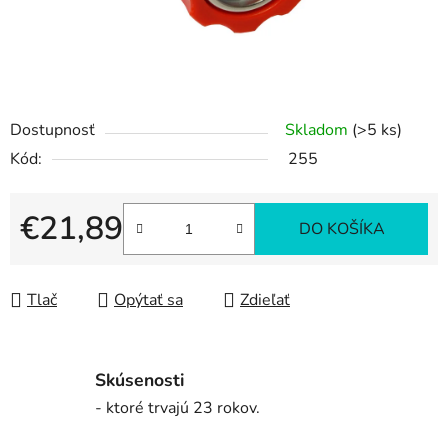
Dostupnosť
Skladom
(>5 ks)
Kód:
255
€21,89
DO KOŠÍKA
Jednotková cena:
Tlač
Opýtať sa
Zdieľať
Skúsenosti
- ktoré trvajú 23 rokov.