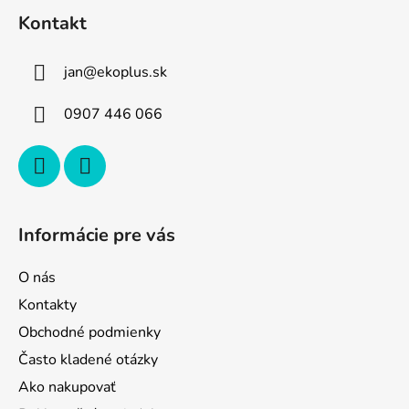
á
Kontakt
p
ä
jan
@
ekoplus.sk
t
i
0907 446 066
e
Informácie pre vás
O nás
Kontakty
Obchodné podmienky
Často kladené otázky
Ako nakupovať