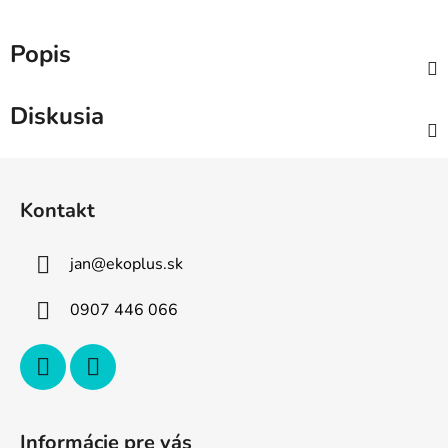
Popis
Diskusia
Z
á
Kontakt
p
ä
jan
@
ekoplus.sk
t
i
0907 446 066
e
Informácie pre vás