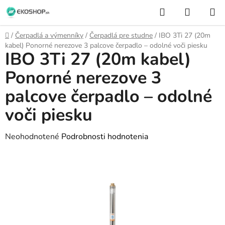
Prejsť
Hľadať
NÁKUP
na
KOŠÍK
obsah
Domov
/
Čerpadlá a výmenníky
/
Čerpadlá pre studne
/
IBO 3Ti 27 (20m
kabel) Ponorné nerezove 3 palcove čerpadlo – odolné voči piesku
IBO 3Ti 27 (20m kabel)
Ponorné nerezove 3
palcove čerpadlo – odolné
voči piesku
Priemerné
Neohodnotené
Podrobnosti hodnotenia
hodnotenie
produktu
je
0,0
z
5