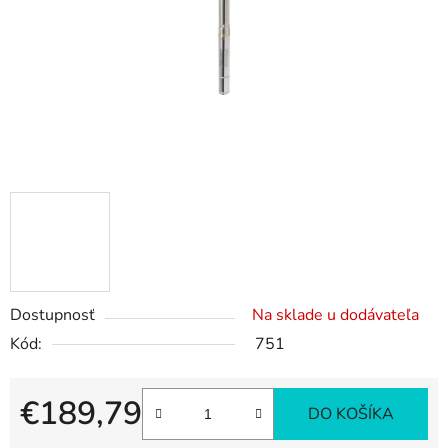
hviezdičiek.
Dostupnosť
Na sklade u dodávateľa
Kód:
751
€189,79
DO KOŠÍKA
Jednotková cena: