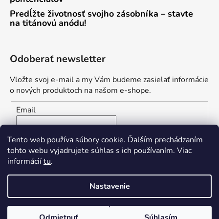
Predĺžte životnosť svojho zásobníka – stavte
na titánovú anódu!
Odoberať newsletter
Vložte svoj e-mail a my Vám budeme zasielať informácie
o nových produktoch na našom e-shope.
Email
Vložením e-mailu súhlasíte s
podmienkami ochrany
Tento web používa súbory cookie. Ďalším prechádzaním
osobných údajov
tohto webu vyjadrujete súhlas s ich používaním. Viac
informácií
tu
.
PRIHLÁSIŤ SA
Nastavenie
Odmietnuť
Súhlasím