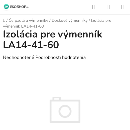
Prejsť
Hľadať
NÁKUP
na
KOŠÍK
obsah
Domov
/
Čerpadlá a výmenníky
/
Doskové výmenníky
/
Izolácia pre
výmenník LA14-41-60
Izolácia pre výmenník
LA14-41-60
Priemerné
Neohodnotené
Podrobnosti hodnotenia
hodnotenie
produktu
je
0,0
z
5
hviezdičiek.