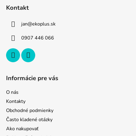
á
Kontakt
p
ä
jan
@
ekoplus.sk
t
i
0907 446 066
e
Informácie pre vás
O nás
Kontakty
Obchodné podmienky
Často kladené otázky
Ako nakupovať