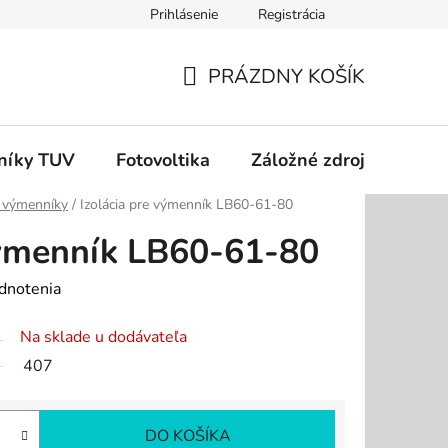
Prihlásenie
Registrácia
dok
Podmienky ochrany osobných údajov
Odstúpenie od zm
PRÁZDNY KOŠÍK
NÁKUPNÝ
KOŠÍK
níky TUV
Fotovoltika
Záložné zdroje
Čer
 výmenníky
/
Izolácia pre výmenník LB60-61-80
výmenník LB60-61-80
dnotenia
Na sklade u dodávateľa
407
DO KOŠÍKA