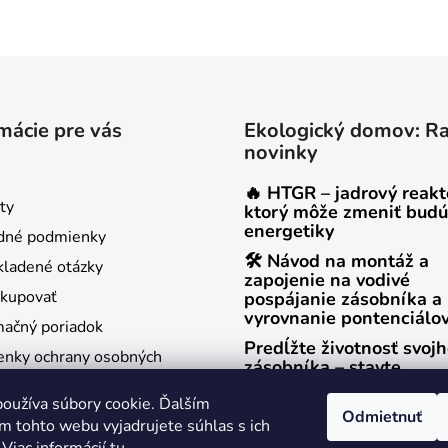
mácie pre vás
Ekologický domov: R
novinky
🔥 HTGR – jadrový reakt
ty
ktorý môže zmeniť budú
energetiky
dné podmienky
🛠 Návod na montáž a
kladené otázky
zapojenie na vodivé
kupovať
pospájanie zásobníka a
vyrovnanie pontenciálo
ačný poriadok
Predĺžte životnosť svoj
nky ochrany osobných
zásobníka – stavte
na titánovú anódu!
oužíva súbory cookie. Ďalším
enie od zmluvy
Odmietnuť
m tohto webu vyjadrujete súhlas s ich