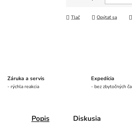
5
Jednotková cena:
hviezdičiek.
Tlač
Opýtať sa
Záruka a servis
Expedícia
- rýchla reakcia
- bez zbytočných ča
Popis
Diskusia