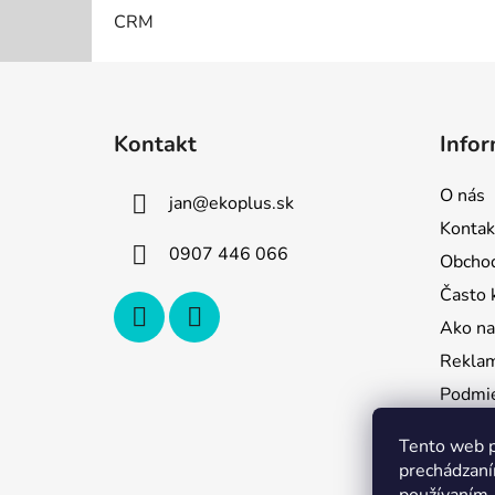
CRM
Z
á
Kontakt
Infor
p
ä
O nás
jan
@
ekoplus.sk
t
Kontak
i
0907 446 066
Obcho
e
Často 
Ako na
Reklam
Podmie
údajov
Tento web p
Odstúp
prechádzaní