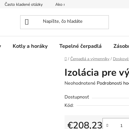
Často kladené otázky
Ako nakupovať
Reklamačný poria
y
Kotly a horáky
Tepelné čerpadlá
Zásob
Domov
/
Čerpadlá a výmenníky
/
Doskové
Izolácia pre 
Priemerné
Neohodnotené
Podrobnosti ho
hodnotenie
Dostupnosť
produktu
Kód:
je
0,0
z
€208,23