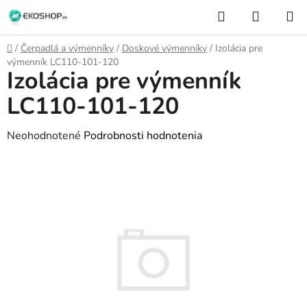
Prejsť
Hľadať
NÁKUP
na
KOŠÍK
obsah
Domov
/
Čerpadlá a výmenníky
/
Doskové výmenníky
/
Izolácia pre
výmenník LC110-101-120
Izolácia pre výmenník
LC110-101-120
Priemerné
Neohodnotené
Podrobnosti hodnotenia
hodnotenie
produktu
je
0,0
z
5
hviezdičiek.