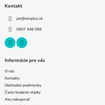
á
Kontakt
p
ä
jan
@
ekoplus.sk
t
i
0907 446 066
e
Informácie pre vás
O nás
Kontakty
Obchodné podmienky
Často kladené otázky
Ako nakupovať