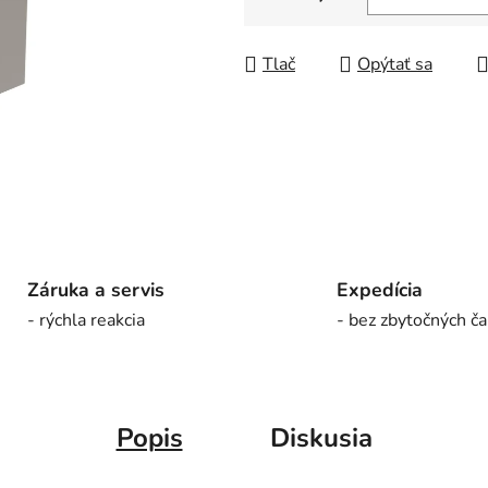
5
Jednotková cena:
hviezdičiek.
Tlač
Opýtať sa
Záruka a servis
Expedícia
- rýchla reakcia
- bez zbytočných ča
Popis
Diskusia