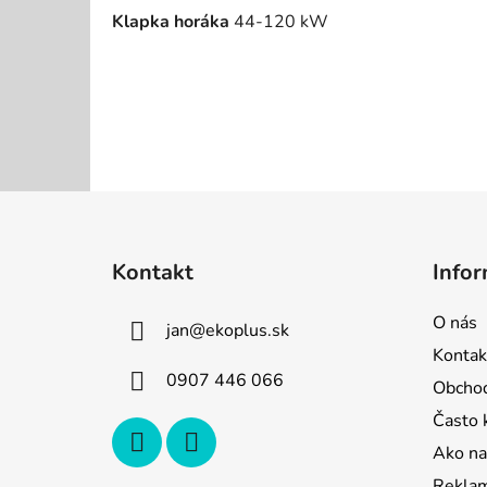
Klapka horáka
44-120 kW
Z
á
Kontakt
Infor
p
ä
O nás
jan
@
ekoplus.sk
t
Kontak
i
0907 446 066
Obcho
e
Často 
Ako na
Reklam