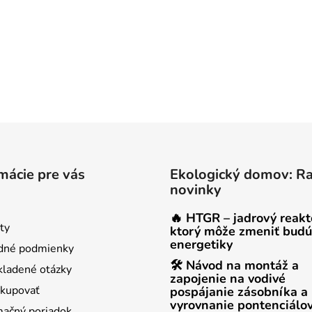
mácie pre vás
Ekologický domov: R
novinky
🔥 HTGR – jadrový reakt
ty
ktorý môže zmeniť budú
energetiky
dné podmienky
🛠 Návod na montáž a
kladené otázky
zapojenie na vodivé
kupovať
pospájanie zásobníka a
vyrovnanie pontenciálo
ačný poriadok