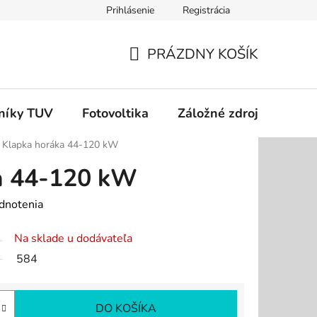
Prihlásenie
Registrácia
dok
Podmienky ochrany osobných údajov
Odstúpenie od zm
PRÁZDNY KOŠÍK
NÁKUPNÝ
KOŠÍK
níky TUV
Fotovoltika
Záložné zdroje
Čer
Klapka horáka 44-120 kW
a 44-120 kW
dnotenia
Na sklade u dodávateľa
584
DO KOŠÍKA