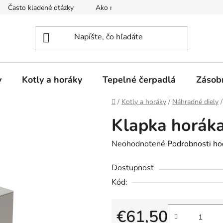
Často kladené otázky
Ako nakupovať
Reklamačný poria
y
Kotly a horáky
Tepelné čerpadlá
Zásob
Domov
/
Kotly a horáky
/
Náhradné diely
/
Klapka horák
Priemerné
Neohodnotené
Podrobnosti ho
hodnotenie
Dostupnosť
produktu
Kód:
je
0,0
z
€61,50