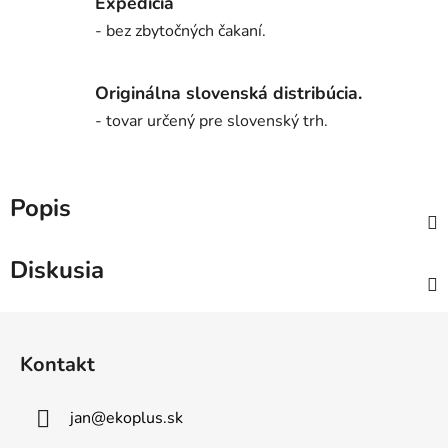
Expedícia
- bez zbytočných čakaní.
Originálna slovenská distribúcia.
- tovar určený pre slovenský trh.
Popis
Diskusia
Z
á
Kontakt
p
ä
jan
@
ekoplus.sk
t