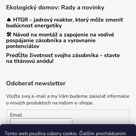
Ekologický domov: Rady a novinky
🔥 HTGR – jadrový reaktor, ktorý môže zmeniť
budúcnosť energetiky
🛠 Návod na montáž a zapojenie na vodivé
pospájanie zásobníka a vyrovnanie
pontenciálov
Predĺžte životnosť svojho zásobníka – stavte
na titánovú anódu!
Odoberať newsletter
Vložte svoj e-mail a my Vám budeme zasielať informácie
o nových produktoch na našom e-shope.
Email
Vložením e-mailu súhlasíte s
podmienkami ochrany
Tento web používa súbory cookie. Ďalším prechádzaním