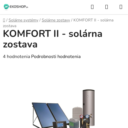
Prejsť
Hľadať
NÁKUP
na
KOŠÍK
obsah
Domov
/
Solárne systémy
/
Solárne zostavy
/
KOMFORT II - solárna
zostava
KOMFORT II - solárna
zostava
Priemerné
4 hodnotenia
Podrobnosti hodnotenia
hodnotenie
produktu
je
4,0
z
5
hviezdičiek.