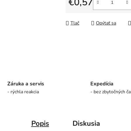
€0,57
5
Jednotková cena:
hviezdičiek.
Tlač
Opýtať sa
Záruka a servis
Expedícia
- rýchla reakcia
- bez zbytočných ča
Popis
Diskusia