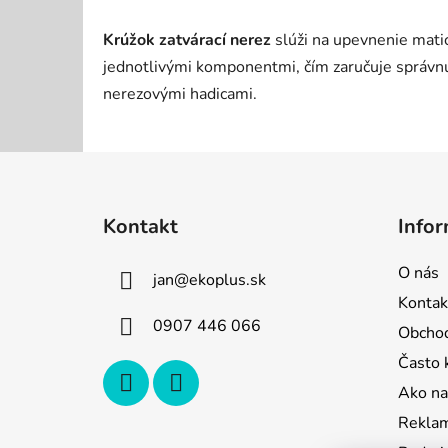
Krúžok zatvárací nerez
slúži na upevnenie mati
jednotlivými komponentmi, čím zaručuje správnu
nerezovými hadicami.
Z
á
Kontakt
Infor
p
ä
O nás
jan
@
ekoplus.sk
t
Kontak
i
0907 446 066
Obcho
e
Často 
Ako na
Reklam