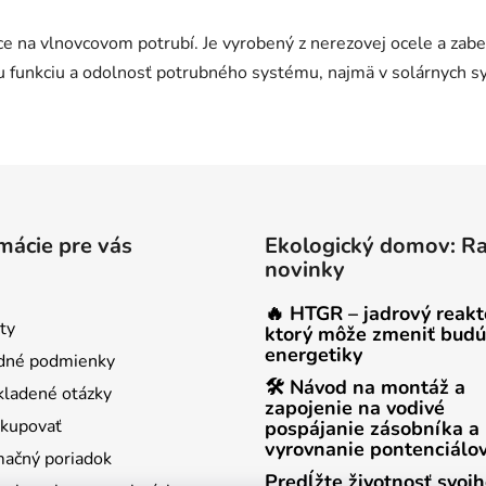
ce na vlnovcovom potrubí. Je vyrobený z nerezovej ocele a za
 funkciu a odolnosť potrubného systému, najmä v solárnych sys
mácie pre vás
Ekologický domov: R
novinky
🔥 HTGR – jadrový reakt
ty
ktorý môže zmeniť budú
energetiky
dné podmienky
🛠 Návod na montáž a
kladené otázky
zapojenie na vodivé
kupovať
pospájanie zásobníka a
vyrovnanie pontenciálo
ačný poriadok
Predĺžte životnosť svoj