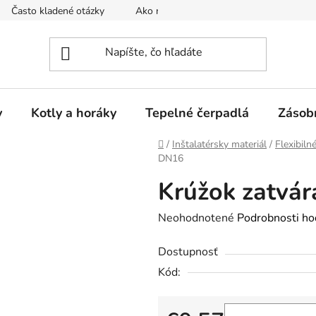
Často kladené otázky
Ako nakupovať
Reklamačný poria
y
Kotly a horáky
Tepelné čerpadlá
Zásob
Domov
/
Inštalatérsky materiál
/
Flexibiln
DN16
Krúžok zatvá
Priemerné
Neohodnotené
Podrobnosti ho
hodnotenie
Dostupnosť
produktu
Kód:
je
0,0
z