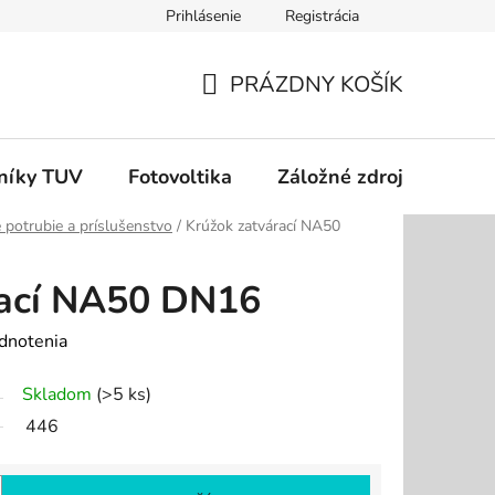
Prihlásenie
Registrácia
dok
Podmienky ochrany osobných údajov
Odstúpenie od zm
PRÁZDNY KOŠÍK
NÁKUPNÝ
KOŠÍK
níky TUV
Fotovoltika
Záložné zdroje
Čer
é potrubie a príslušenstvo
/
Krúžok zatvárací NA50
rací NA50 DN16
dnotenia
Skladom
(>5 ks)
446