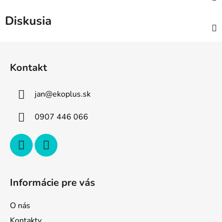
Diskusia
Z
á
Kontakt
p
ä
jan
@
ekoplus.sk
t
i
0907 446 066
e
Informácie pre vás
O nás
Kontakty