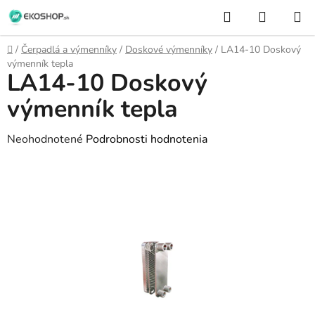
Prejsť
Hľadať
NÁKUP
na
KOŠÍK
obsah
Domov
/
Čerpadlá a výmenníky
/
Doskové výmenníky
/
LA14-10 Doskový
výmenník tepla
LA14-10 Doskový
výmenník tepla
Priemerné
Neohodnotené
Podrobnosti hodnotenia
hodnotenie
produktu
je
0,0
z
5
hviezdičiek.