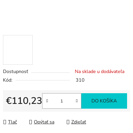
Dostupnosť
Na sklade u dodávateľa
Kód:
310
€110,23
DO KOŠÍKA
Jednotková cena:
Tlač
Opýtať sa
Zdieľať