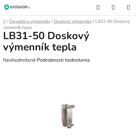
Prejsť
Hľadať
NÁKUP
na
KOŠÍK
obsah
Domov
/
Čerpadlá a výmenníky
/
Doskové výmenníky
/
LB31-50 Doskový
výmenník tepla
LB31-50 Doskový
výmenník tepla
Priemerné
Neohodnotené
Podrobnosti hodnotenia
hodnotenie
produktu
je
0,0
z
5
hviezdičiek.