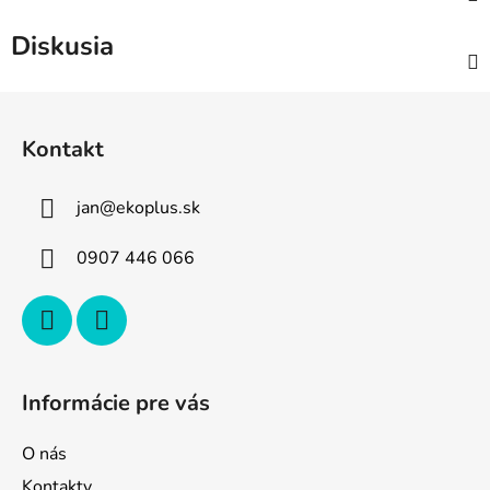
Diskusia
Z
á
Kontakt
p
ä
jan
@
ekoplus.sk
t
i
0907 446 066
e
Informácie pre vás
O nás
Kontakty