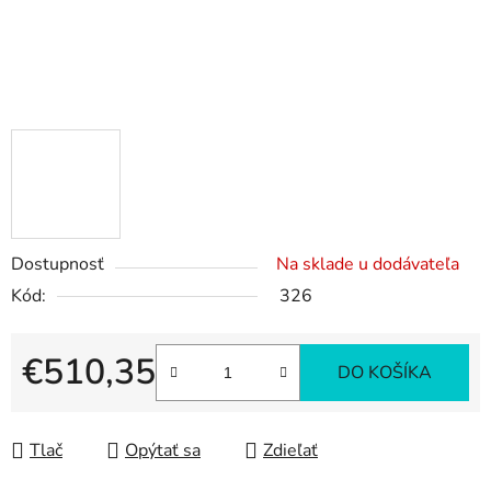
Dostupnosť
Na sklade u dodávateľa
Kód:
326
€510,35
DO KOŠÍKA
Jednotková cena:
Tlač
Opýtať sa
Zdieľať