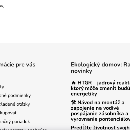
v,
mácie pre vás
Ekologický domov: R
novinky
🔥 HTGR – jadrový reakt
ty
ktorý môže zmeniť budú
energetiky
dné podmienky
🛠 Návod na montáž a
kladené otázky
zapojenie na vodivé
kupovať
pospájanie zásobníka a
vyrovnanie pontenciálo
ačný poriadok
Predĺžte životnosť svoj