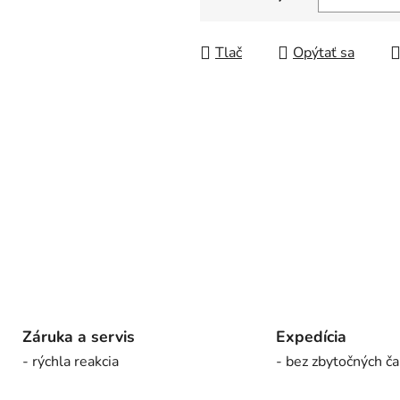
5
Jednotková cena:
hviezdičiek.
Tlač
Opýtať sa
Záruka a servis
Expedícia
- rýchla reakcia
- bez zbytočných ča