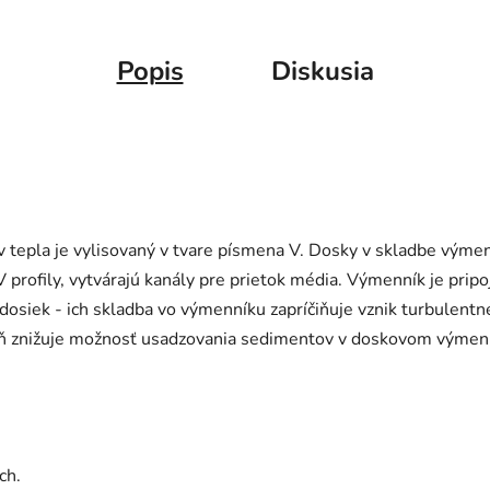
Popis
Diskusia
 tepla je vylisovaný v tvare písmena V. Dosky v skladbe výmen
V profily, vytvárajú kanály pre prietok média. Výmenník je pri
dosiek - ich skladba vo výmenníku zapríčiňuje vznik turbulent
eň znižuje možnosť usadzovania sedimentov v doskovom výmenn
ch.