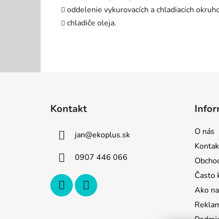
oddelenie vykurovacích a chladiacich okruho
chladiče oleja.
Z
á
Kontakt
Infor
p
ä
O nás
jan
@
ekoplus.sk
t
Kontak
i
0907 446 066
Obcho
e
Často 
Ako na
Reklam