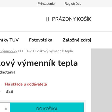
Prihlásenie
Registrácia
dok
Podmienky ochrany osobných údajov
Odstúpenie od zm
PRÁZDNY KOŠÍK
NÁKUPNÝ
KOŠÍK
níky TUV
Fotovoltika
Záložné zdroje
Čer
 výmenníky
/
LB31-70 Doskový výmenník tepla
ový výmenník tepla
dnotenia
Na sklade u dodávateľa
328
DO KOŠÍKA