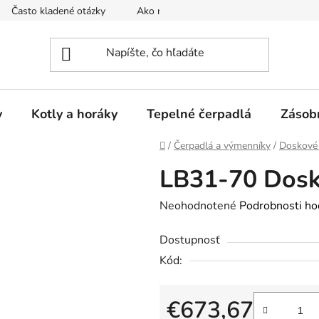
Často kladené otázky
Ako nakupovať
Reklamačný poria
y
Kotly a horáky
Tepelné čerpadlá
Zásob
Domov
/
Čerpadlá a výmenníky
/
Doskové
LB31-70 Dosk
Priemerné
Neohodnotené
Podrobnosti ho
hodnotenie
Dostupnosť
produktu
Kód:
je
0,0
z
€673,67