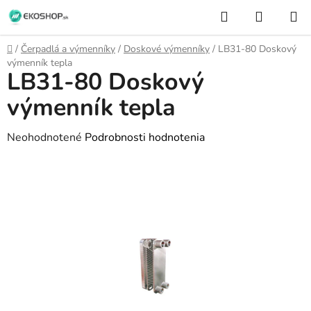
Prejsť
Hľadať
NÁKUP
na
KOŠÍK
obsah
Domov
/
Čerpadlá a výmenníky
/
Doskové výmenníky
/
LB31-80 Doskový
výmenník tepla
LB31-80 Doskový
výmenník tepla
Priemerné
Neohodnotené
Podrobnosti hodnotenia
hodnotenie
produktu
je
0,0
z
5
hviezdičiek.