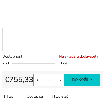
Dostupnosť
Na sklade u dodávateľa
Kód:
329
€755,33
DO KOŠÍKA
Jednotková cena:
Tlač
Opýtať sa
Zdieľať