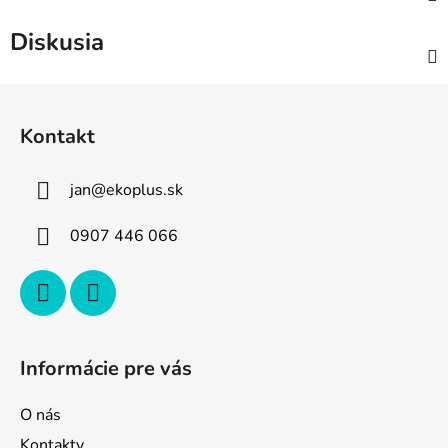
Diskusia
Z
á
Kontakt
p
ä
jan
@
ekoplus.sk
t
i
0907 446 066
e
Informácie pre vás
O nás
Kontakty