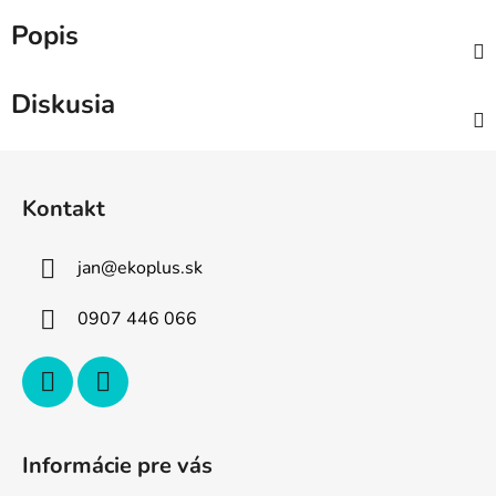
Popis
Diskusia
Z
á
Kontakt
p
ä
jan
@
ekoplus.sk
t
i
0907 446 066
e
Informácie pre vás