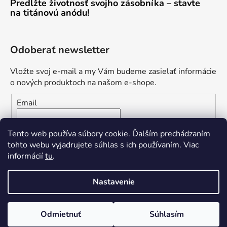
Predĺžte životnosť svojho zásobníka – stavte
na titánovú anódu!
Odoberať newsletter
Vložte svoj e-mail a my Vám budeme zasielať informácie
o nových produktoch na našom e-shope.
Email
Vložením e-mailu súhlasíte s
podmienkami ochrany
Tento web používa súbory cookie. Ďalším prechádzaním
osobných údajov
tohto webu vyjadrujete súhlas s ich používaním. Viac
informácií
tu
.
PRIHLÁSIŤ SA
Nastavenie
Odmietnuť
Súhlasím
Vytvoril Shoptet