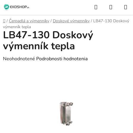
Prejsť
Hľadať
NÁKUP
na
KOŠÍK
obsah
Domov
/
Čerpadlá a výmenníky
/
Doskové výmenníky
/
LB47-130 Doskový
výmenník tepla
LB47-130 Doskový
výmenník tepla
Priemerné
Neohodnotené
Podrobnosti hodnotenia
hodnotenie
produktu
je
0,0
z
5
hviezdičiek.