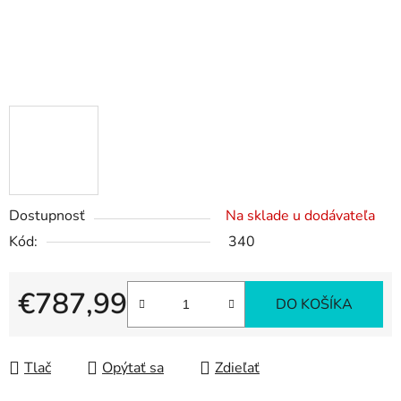
Dostupnosť
Na sklade u dodávateľa
Kód:
340
€787,99
DO KOŠÍKA
Jednotková cena:
Tlač
Opýtať sa
Zdieľať