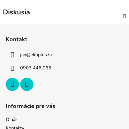
Diskusia
Z
á
Kontakt
p
ä
jan
@
ekoplus.sk
t
i
0907 446 066
e
Informácie pre vás
O nás
Kontakty