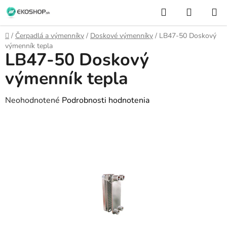
Prejsť
Hľadať
NÁKUP
na
KOŠÍK
obsah
Domov
/
Čerpadlá a výmenníky
/
Doskové výmenníky
/
LB47-50 Doskový
výmenník tepla
LB47-50 Doskový
výmenník tepla
Priemerné
Neohodnotené
Podrobnosti hodnotenia
hodnotenie
produktu
je
0,0
z
5
hviezdičiek.