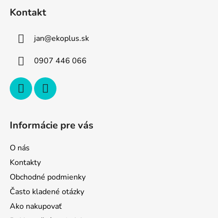
á
Kontakt
p
ä
jan
@
ekoplus.sk
t
i
0907 446 066
e
Informácie pre vás
O nás
Kontakty
Obchodné podmienky
Často kladené otázky
Ako nakupovať