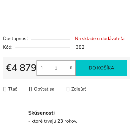
Dostupnosť
Na sklade u dodávateľa
Kód:
382
€4 879
DO KOŠÍKA
Jednotková cena:
Tlač
Opýtať sa
Zdieľať
Skúsenosti
- ktoré trvajú 23 rokov.