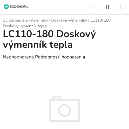
Prejsť
Hľadať
NÁKUP
na
KOŠÍK
obsah
Domov
/
Čerpadlá a výmenníky
/
Doskové výmenníky
/
LC110-180
Doskový výmenník tepla
LC110-180 Doskový
výmenník tepla
Priemerné
Neohodnotené
Podrobnosti hodnotenia
hodnotenie
produktu
je
0,0
z
5
hviezdičiek.