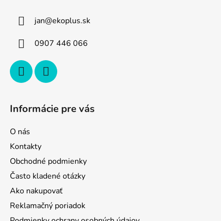
p
ä
jan
@
ekoplus.sk
t
i
0907 446 066
e
Informácie pre vás
O nás
Kontakty
Obchodné podmienky
Často kladené otázky
Ako nakupovať
Reklamačný poriadok
Podmienky ochrany osobných údajov