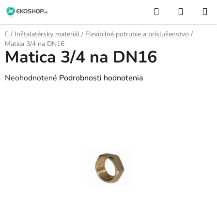
Prejsť
Hľadať
NÁKUP
na
KOŠÍK
obsah
Domov
/
Inštalatérsky materiál
/
Flexibilné potrubie a príslušenstvo
/
Matica 3/4 na DN16
Matica 3/4 na DN16
Priemerné
Neohodnotené
Podrobnosti hodnotenia
hodnotenie
produktu
je
0,0
z
5
hviezdičiek.