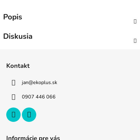
Popis
Diskusia
Z
á
Kontakt
p
ä
jan
@
ekoplus.sk
t
i
0907 446 066
e
Informácie pre vás