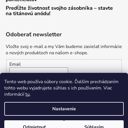
Predĺžte životnosť svojho zásobníka – stavte
na titánovú anódu!
Odoberať newsletter
Vložte svoj e-mail a my Vám budeme zasielať informácie
o nových produktoch na našom e-shope.
Email
Vložením e-mailu súhlasíte s
podmienkami ochrany
Tento web používa súbory cookie. Ďalším prechádzaním
osobných údajov
tohto webu vyjadrujete súhlas s ich používaním. Viac
informácií
tu
.
PRIHLÁSIŤ SA
Nastavenie
Odmietnuť
Súhlasím