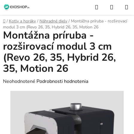
Prejsť
Hľadať
NÁKUP
na
KOŠÍK
obsah
Domov
/
Kotly a horáky
/
Náhradné diely
/
Montážna príruba - rozširovací
modul 3 cm (Revo 26, 35, Hybrid 26, 35, Motion 26
Montážna príruba -
rozširovací modul 3 cm
(Revo 26, 35, Hybrid 26,
35, Motion 26
Priemerné
Neohodnotené
Podrobnosti hodnotenia
hodnotenie
produktu
je
0,0
z
5