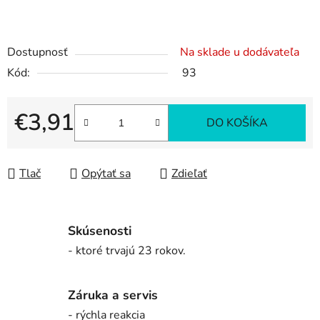
Dostupnosť
Na sklade u dodávateľa
Kód:
93
€3,91
DO KOŠÍKA
Jednotková cena:
Tlač
Opýtať sa
Zdieľať
Skúsenosti
- ktoré trvajú 23 rokov.
Záruka a servis
- rýchla reakcia