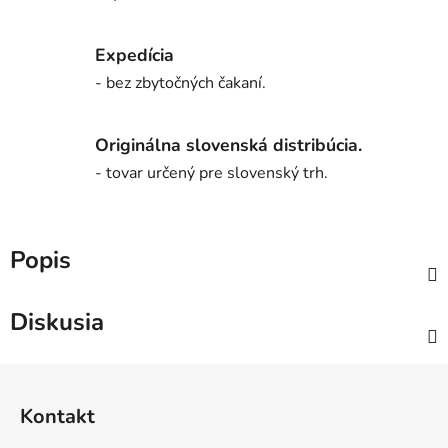
Expedícia
- bez zbytočných čakaní.
Originálna slovenská distribúcia.
- tovar určený pre slovenský trh.
Popis
Diskusia
Z
á
Kontakt
p