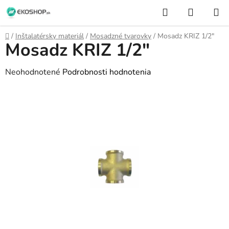
Prejsť
Hľadať
NÁKUP
na
KOŠÍK
obsah
Domov
/
Inštalatérsky materiál
/
Mosadzné tvarovky
/
Mosadz KRIZ 1/2"
Mosadz KRIZ 1/2"
Priemerné
Neohodnotené
Podrobnosti hodnotenia
hodnotenie
produktu
je
0,0
z
5
hviezdičiek.