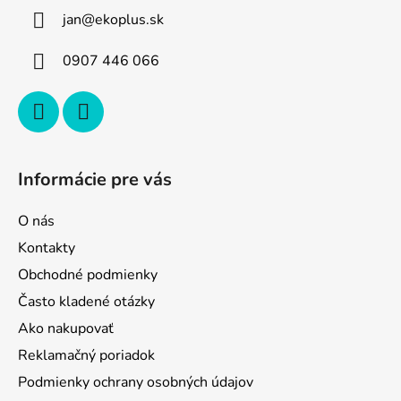
ä
jan
@
ekoplus.sk
t
i
0907 446 066
e
Informácie pre vás
O nás
Kontakty
Obchodné podmienky
Často kladené otázky
Ako nakupovať
Reklamačný poriadok
Podmienky ochrany osobných údajov