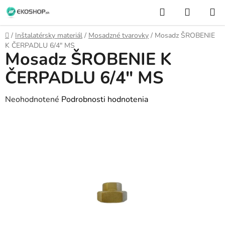
Prejsť
Hľadať
NÁKUP
na
KOŠÍK
obsah
Domov
/
Inštalatérsky materiál
/
Mosadzné tvarovky
/
Mosadz ŠROBENIE
K ČERPADLU 6/4" MS
Mosadz ŠROBENIE K
ČERPADLU 6/4" MS
Priemerné
Neohodnotené
Podrobnosti hodnotenia
hodnotenie
produktu
je
0,0
z
5
hviezdičiek.