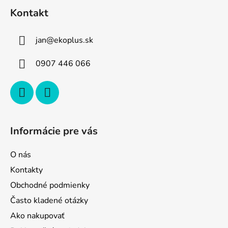
á
Kontakt
p
ä
jan
@
ekoplus.sk
t
i
0907 446 066
e
Informácie pre vás
O nás
Kontakty
Obchodné podmienky
Často kladené otázky
Ako nakupovať