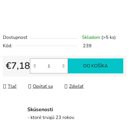
Dostupnosť
Skladom
(>5 ks)
Kód:
239
€7,18
DO KOŠÍKA
Jednotková cena:
Tlač
Opýtať sa
Zdieľať
Skúsenosti
- ktoré trvajú 23 rokov.