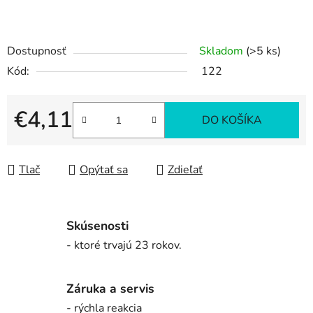
Dostupnosť
Skladom
(>5 ks)
Kód:
122
€4,11
DO KOŠÍKA
Jednotková cena:
Tlač
Opýtať sa
Zdieľať
Skúsenosti
- ktoré trvajú 23 rokov.
Záruka a servis
- rýchla reakcia