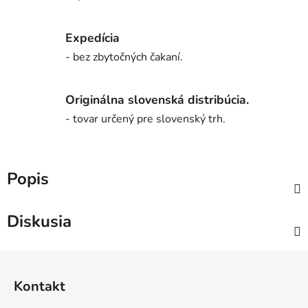
Expedícia
- bez zbytočných čakaní.
Originálna slovenská distribúcia.
- tovar určený pre slovenský trh.
Popis
Diskusia
Z
á
Kontakt
p