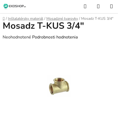
Prejsť
Hľadať
NÁKUP
na
KOŠÍK
obsah
Domov
/
Inštalatérsky materiál
/
Mosadzné tvarovky
/
Mosadz T-KUS 3/4"
Mosadz T-KUS 3/4"
Priemerné
Neohodnotené
Podrobnosti hodnotenia
hodnotenie
produktu
je
0,0
z
5
hviezdičiek.