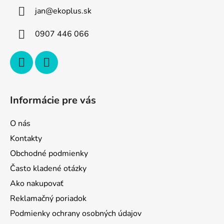
ä
jan
@
ekoplus.sk
t
i
0907 446 066
e
Informácie pre vás
O nás
Kontakty
Obchodné podmienky
Často kladené otázky
Ako nakupovať
Reklamačný poriadok
Podmienky ochrany osobných údajov