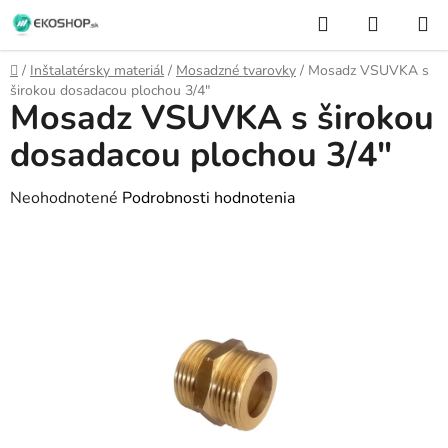
Prejsť
Hľadať
NÁKUP
na
KOŠÍK
obsah
Domov
/
Inštalatérsky materiál
/
Mosadzné tvarovky
/
Mosadz VSUVKA s
širokou dosadacou plochou 3/4"
Mosadz VSUVKA s širokou
dosadacou plochou 3/4"
Priemerné
Neohodnotené
Podrobnosti hodnotenia
hodnotenie
produktu
je
0,0
z
5
hviezdičiek.