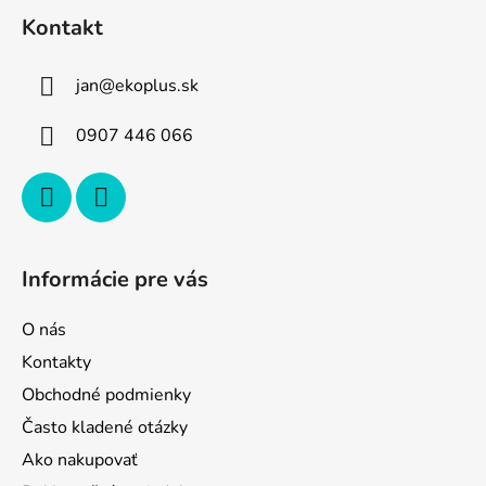
á
Kontakt
p
ä
jan
@
ekoplus.sk
t
i
0907 446 066
e
Informácie pre vás
O nás
Kontakty
Obchodné podmienky
Často kladené otázky
Ako nakupovať