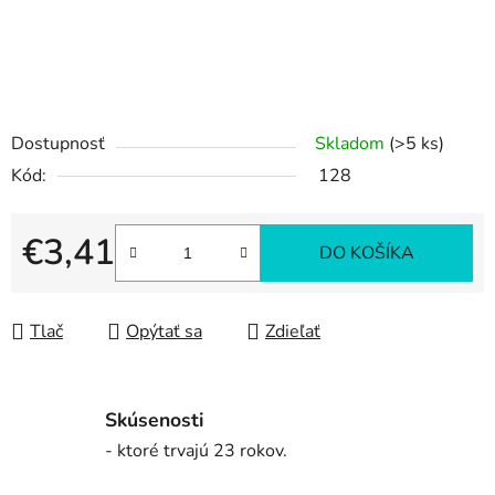
Dostupnosť
Skladom
(>5 ks)
Kód:
128
€3,41
DO KOŠÍKA
Jednotková cena:
Tlač
Opýtať sa
Zdieľať
Skúsenosti
- ktoré trvajú 23 rokov.