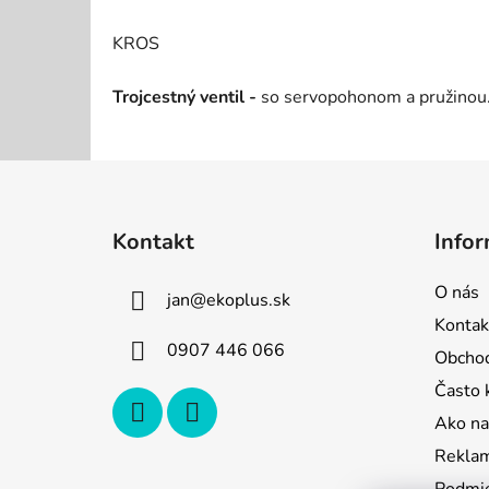
KROS
Trojcestný ventil -
so servopohonom a pružinou
Z
á
Kontakt
Infor
p
ä
O nás
jan
@
ekoplus.sk
t
Kontak
i
0907 446 066
Obcho
e
Často 
Ako na
Reklam
Podmie