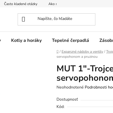
Často kladené otázky
Ako nakupovať
Reklamačný poria
y
Kotly a horáky
Tepelné čerpadlá
Zásob
Domov
/
Expanzné nádoby a ventily
/
Troj
servopohonom a pruzinou
MUT 1"-Trojce
servopohonom
Priemerné
Neohodnotené
Podrobnosti ho
hodnotenie
Dostupnosť
produktu
Kód:
je