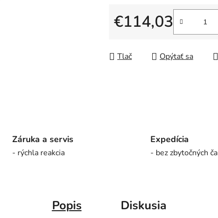
0,0
z
€114,03
5
Jednotková cena:
hviezdičiek.
Tlač
Opýtať sa
Záruka a servis
Expedícia
- rýchla reakcia
- bez zbytočných ča
Popis
Diskusia