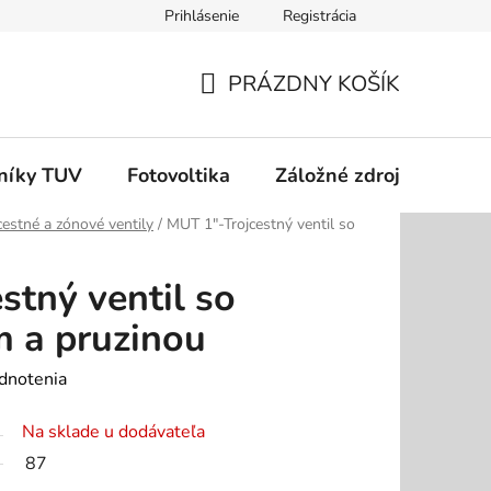
Prihlásenie
Registrácia
dok
Podmienky ochrany osobných údajov
Odstúpenie od zm
PRÁZDNY KOŠÍK
NÁKUPNÝ
KOŠÍK
níky TUV
Fotovoltika
Záložné zdroje
Čer
cestné a zónové ventily
/
MUT 1"-Trojcestný ventil so
stný ventil so
 a pruzinou
dnotenia
Na sklade u dodávateľa
87