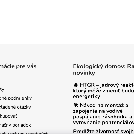
.
mácie pre vás
Ekologický domov: R
novinky
🔥 HTGR – jadrový reakt
ty
ktorý môže zmeniť budú
energetiky
dné podmienky
🛠 Návod na montáž a
kladené otázky
zapojenie na vodivé
kupovať
pospájanie zásobníka a
vyrovnanie pontenciálo
ačný poriadok
Predĺžte životnosť svoj
nky ochrany osobných