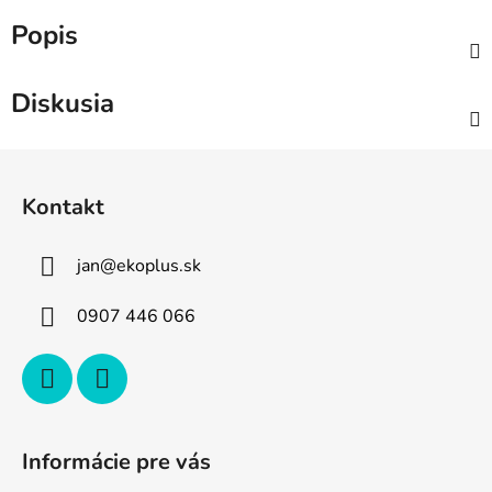
Popis
Diskusia
Z
á
Kontakt
p
ä
jan
@
ekoplus.sk
t
i
0907 446 066
e
Informácie pre vás