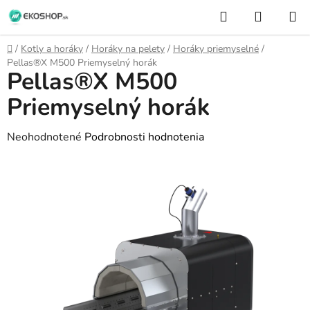
Prejsť
Hľadať
NÁKUP
na
KOŠÍK
obsah
Domov
/
Kotly a horáky
/
Horáky na pelety
/
Horáky priemyselné
/
Pellas®X M500 Priemyselný horák
Pellas®X M500
Priemyselný horák
Priemerné
Neohodnotené
Podrobnosti hodnotenia
hodnotenie
produktu
je
0,0
z
5
hviezdičiek.