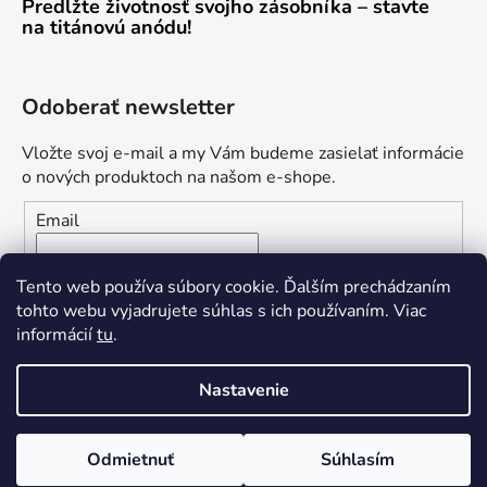
Predĺžte životnosť svojho zásobníka – stavte
na titánovú anódu!
Odoberať newsletter
Vložte svoj e-mail a my Vám budeme zasielať informácie
o nových produktoch na našom e-shope.
Email
Vložením e-mailu súhlasíte s
podmienkami ochrany
Tento web používa súbory cookie. Ďalším prechádzaním
osobných údajov
tohto webu vyjadrujete súhlas s ich používaním. Viac
informácií
tu
.
PRIHLÁSIŤ SA
Nastavenie
Odmietnuť
Súhlasím
Vytvoril Shoptet