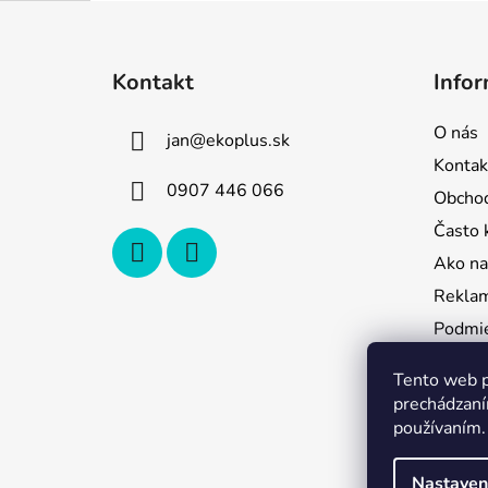
Z
á
Kontakt
Infor
p
ä
O nás
jan
@
ekoplus.sk
t
Kontak
i
0907 446 066
Obcho
e
Často 
Ako na
Reklam
Podmie
údajov
Tento web p
Odstúp
prechádzaní
používaním.
Nastaven