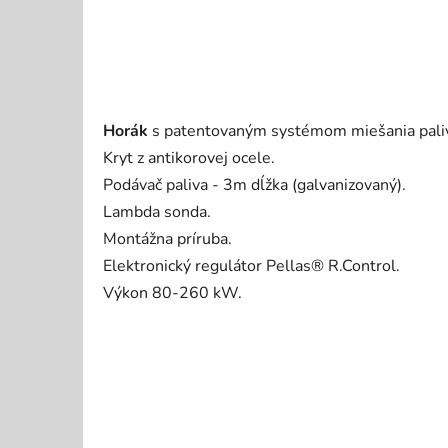
Horák
s patentovaným systémom miešania paliv
Kryt z antikorovej ocele.
Podávač paliva - 3m dĺžka (galvanizovaný).
Lambda sonda.
Montážna príruba.
Elektronický regulátor Pellas® R.Control.
Výkon 80-260 kW.