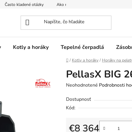
Často kladené otázky
Ako nakupovať
Reklamačný poria
y
Kotly a horáky
Tepelné čerpadlá
Zásob
Domov
/
Kotly a horáky
/
Horáky na pelet
PellasX BIG 2
Priemerné
Neohodnotené
Podrobnosti ho
hodnotenie
Dostupnosť
produktu
Kód:
je
0,0
z
€8 364