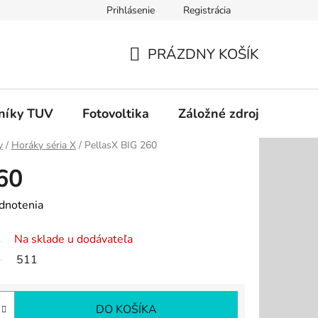
Prihlásenie
Registrácia
dok
Podmienky ochrany osobných údajov
Odstúpenie od zm
PRÁZDNY KOŠÍK
NÁKUPNÝ
KOŠÍK
níky TUV
Fotovoltika
Záložné zdroje
Čer
y
/
Horáky séria X
/
PellasX BIG 260
60
dnotenia
Na sklade u dodávateľa
511
DO KOŠÍKA