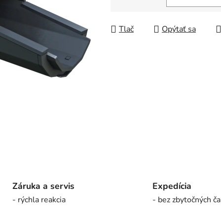
5
Jednotková cena:
hviezdičiek.
Tlač
Opýtať sa
Záruka a servis
Expedícia
- rýchla reakcia
- bez zbytočných ča