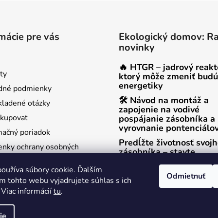
mácie pre vás
Ekologický domov: R
novinky
🔥 HTGR – jadrový reakt
ty
ktorý môže zmeniť budú
energetiky
dné podmienky
🛠 Návod na montáž a
kladené otázky
zapojenie na vodivé
kupovať
pospájanie zásobníka a
vyrovnanie pontenciálo
ačný poriadok
Predĺžte životnosť svoj
nky ochrany osobných
zásobníka – stavte
na titánovú anódu!
oužíva súbory cookie. Ďalším
enie od zmluvy
Odmietnuť
m tohto webu vyjadrujete súhlas s ich
 Viac informácií
tu
.
ie