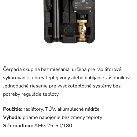
hviezdičiek.
Čerpacia skupina bez miešania, určená pre radiátorové
vykurovanie, ohrev teplej vody alebo nabíjanie zásobníkov.
Jednoduché riešenie pre vysokoteplotné systémy bez
potreby regulácie teploty.
Použitie:
radiátory, TÚV, akumulačné nádrže
Výhoda:
priame napojenie bez zmeny teploty
S čerpadlom:
AMG 25-60/180