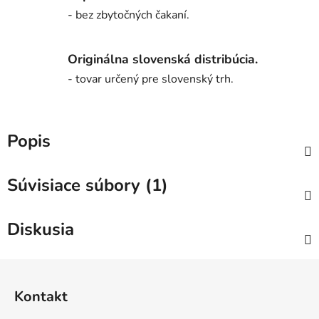
- bez zbytočných čakaní.
Originálna slovenská distribúcia.
- tovar určený pre slovenský trh.
Popis
Súvisiace súbory (1)
Diskusia
Z
á
Kontakt
p