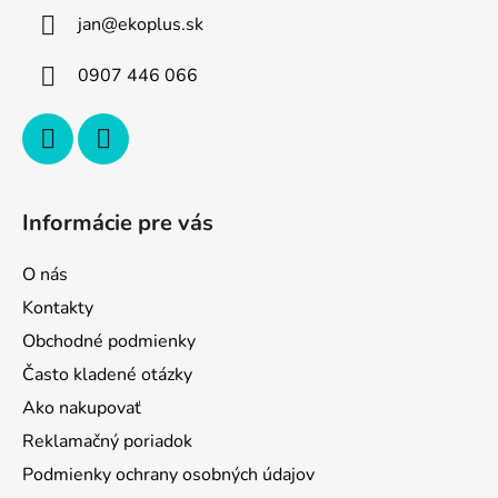
ä
jan
@
ekoplus.sk
t
i
0907 446 066
e
Informácie pre vás
O nás
Kontakty
Obchodné podmienky
Často kladené otázky
Ako nakupovať
Reklamačný poriadok
Podmienky ochrany osobných údajov