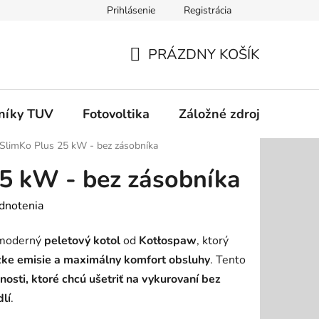
Prihlásenie
Registrácia
dok
Podmienky ochrany osobných údajov
Odstúpenie od zm
PRÁZDNY KOŠÍK
NÁKUPNÝ
KOŠÍK
níky TUV
Fotovoltika
Záložné zdroje
Čer
SlimKo Plus 25 kW - bez zásobníka
5 kW - bez zásobníka
dnotenia
moderný
peletový kotol
od
Kotłospaw
, ktorý
ízke emisie a maximálny komfort obsluhy
. Tento
osti, ktoré chcú ušetriť na vykurovaní bez
lí
.