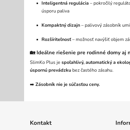
Inteligentná regulácia
– pokročilý regulát
úsporu paliva
Kompaktný dizajn
– palivový zásobník um
Rozšíriteľnosť
– možnosť navýšiť objem zás
🏡 Ideálne riešenie pre rodinné domy aj 
SlimKo Plus je
spoľahlivý, automatický a ekolo
úspornú prevádzku
bez častého zásahu.
➡️
Zásobník nie je súčasťou ceny.
Z
á
Kontakt
Infor
p