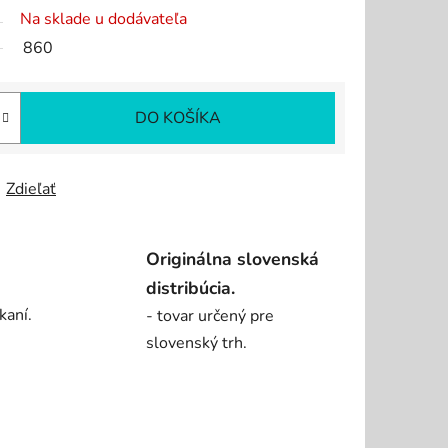
Na sklade u dodávateľa
860
DO KOŠÍKA
Zdieľať
Originálna slovenská
distribúcia.
kaní.
- tovar určený pre
slovenský trh.