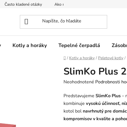
Často kladené otázky
Ako nakupovať
Reklamačný poria
y
Kotly a horáky
Tepelné čerpadlá
Zásob
Domov
/
Kotly a horáky
/
Peletové kotly
/
SlimKo Plus 2
Priemerné
Neohodnotené
Podrobnosti ho
hodnotenie
Predstavujeme
SlimKo Plus
– 
produktu
kombinuje
vysokú účinnosť, n
je
kotol bol
navrhnutý pre domácn
0,0
kompromisov v kvalite a pohod
z