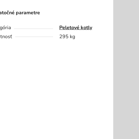
točné parametre
gória
Peletové kotly
tnosť
295 kg