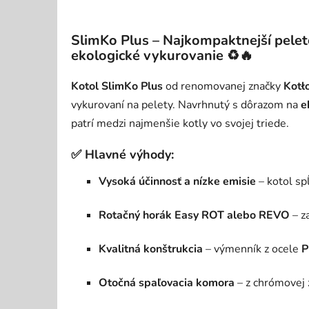
SlimKo Plus – Najkompaktnejší pelet
ekologické vykurovanie ♻🔥
Kotol SlimKo Plus
od renomovanej značky
Kotł
vykurovaní na pelety. Navrhnutý s dôrazom na
e
patrí medzi najmenšie kotly vo svojej triede.
✅ Hlavné výhody:
Vysoká účinnosť a nízke emisie
– kotol s
Rotačný horák Easy ROT alebo REVO
– z
Kvalitná konštrukcia
– výmenník z ocele
P
Otočná spaľovacia komora
– z chrómovej z