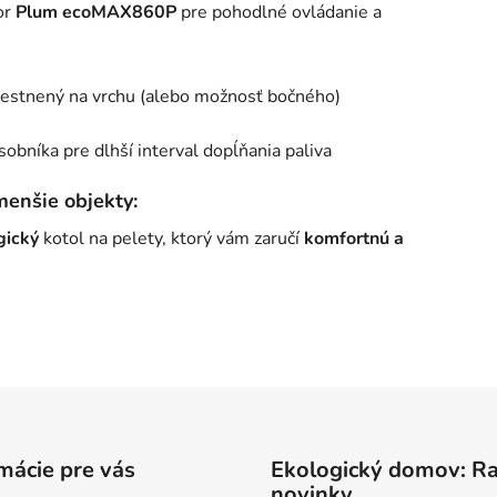
or
Plum ecoMAX860P
pre pohodlné ovládanie a
iestnený na vrchu (alebo možnosť bočného)
obníka pre dlhší interval dopĺňania paliva
menšie objekty:
gický
kotol na pelety, ktorý vám zaručí
komfortnú a
mácie pre vás
Ekologický domov: R
novinky