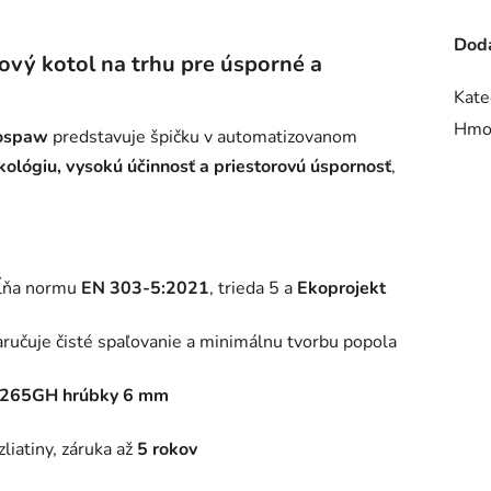
Doda
ový kotol na trhu pre úsporné a
Kate
Hmo
ospaw
predstavuje špičku v automatizovanom
kológiu, vysokú účinnosť a priestorovú úspornosť
,
pĺňa normu
EN 303-5:2021
, trieda 5 a
Ekoprojekt
aručuje čisté spaľovanie a minimálnu tvorbu popola
265GH hrúbky 6 mm
liatiny, záruka až
5 rokov