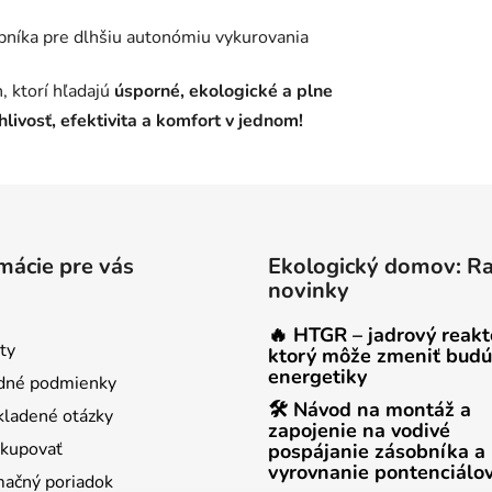
bníka pre dlhšiu autonómiu vykurovania
, ktorí hľadajú
úsporné, ekologické a plne
livosť, efektivita a komfort v jednom!
mácie pre vás
Ekologický domov: R
novinky
🔥 HTGR – jadrový reakt
ty
ktorý môže zmeniť budú
energetiky
dné podmienky
🛠 Návod na montáž a
kladené otázky
zapojenie na vodivé
kupovať
pospájanie zásobníka a
vyrovnanie pontenciálo
ačný poriadok