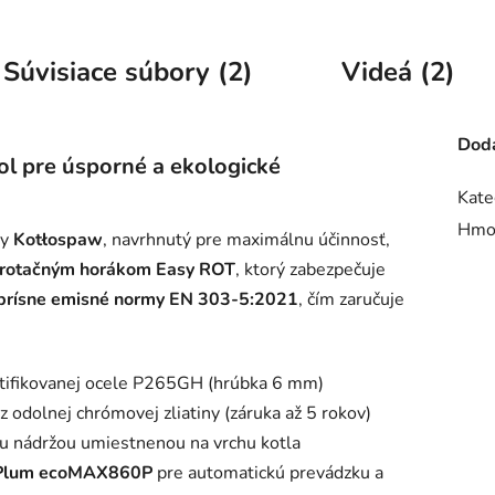
Súvisiace súbory (2)
Videá (2)
Doda
ol pre úsporné a ekologické
Kate
Hmo
ky
Kotłospaw
, navrhnutý pre maximálnu účinnosť,
rotačným horákom Easy ROT
, ktorý zabezpečuje
 prísne emisné normy EN 303-5:2021
, čím zaručuje
rtifikovanej ocele P265GH (hrúbka 6 mm)
 odolnej chrómovej zliatiny (záruka až 5 rokov)
ou nádržou umiestnenou na vrchu kotla
Plum ecoMAX860P
pre automatickú prevádzku a