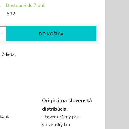
Dostupné do 7 dní.
692
DO KOŠÍKA
Zdieľať
Originálna slovenská
distribúcia.
kaní.
- tovar určený pre
slovenský trh.