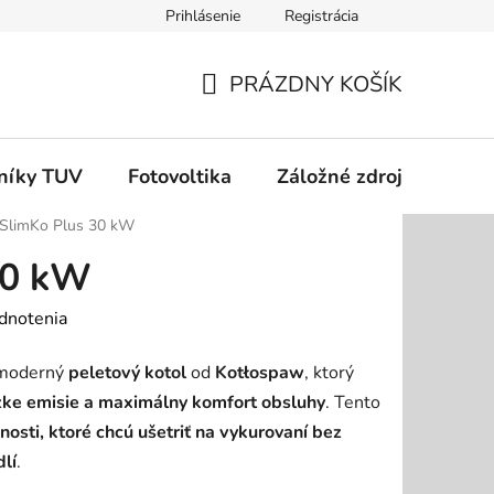
Prihlásenie
Registrácia
dok
Podmienky ochrany osobných údajov
Odstúpenie od zm
PRÁZDNY KOŠÍK
NÁKUPNÝ
KOŠÍK
níky TUV
Fotovoltika
Záložné zdroje
Čer
SlimKo Plus 30 kW
30 kW
dnotenia
moderný
peletový kotol
od
Kotłospaw
, ktorý
ízke emisie a maximálny komfort obsluhy
. Tento
osti, ktoré chcú ušetriť na vykurovaní bez
lí
.