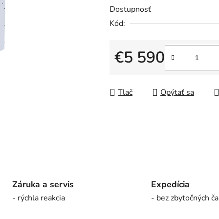
5
Dostupnosť
hviezdičiek.
Kód:
€5 590
Jednotková cena:
Tlač
Opýtať sa
Záruka a servis
Expedícia
- rýchla reakcia
- bez zbytočných ča