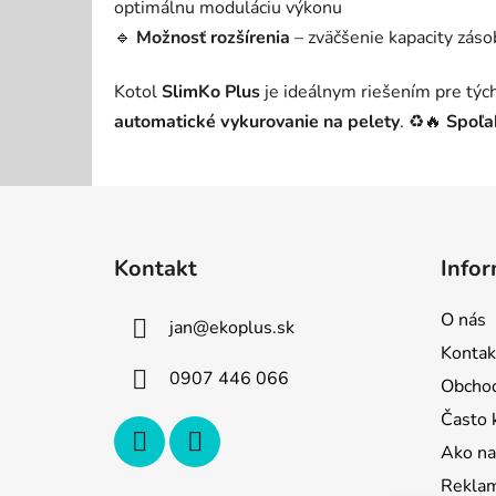
optimálnu moduláciu výkonu
🔹
Možnosť rozšírenia
– zväčšenie kapacity záso
Kotol
SlimKo Plus
je ideálnym riešením pre tých
automatické vykurovanie na pelety
. ♻🔥
Spoľah
Z
á
Kontakt
Infor
p
ä
O nás
jan
@
ekoplus.sk
t
Kontak
i
0907 446 066
Obcho
e
Často 
Ako na
Reklam