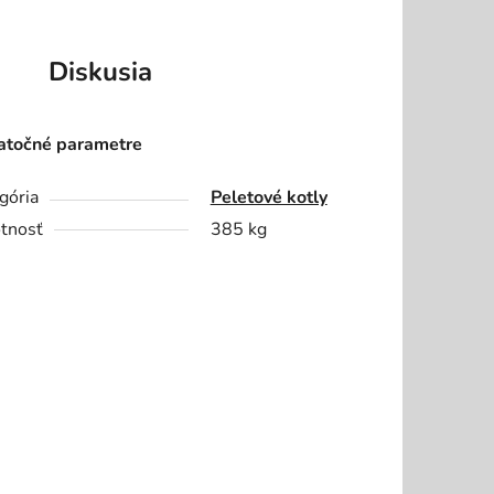
Diskusia
točné parametre
gória
Peletové kotly
tnosť
385 kg