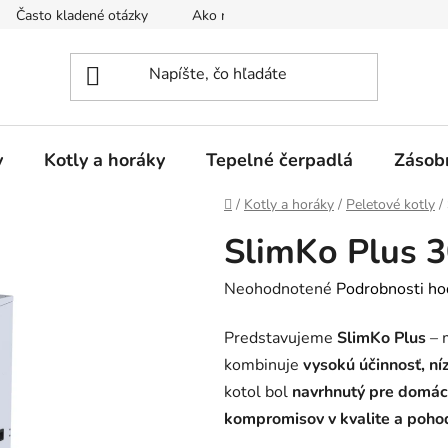
Často kladené otázky
Ako nakupovať
Reklamačný poria
y
Kotly a horáky
Tepelné čerpadlá
Zásob
Domov
/
Kotly a horáky
/
Peletové kotly
/
SlimKo Plus 
Priemerné
Neohodnotené
Podrobnosti ho
hodnotenie
Predstavujeme
SlimKo Plus
– 
produktu
kombinuje
vysokú účinnosť, n
je
kotol bol
navrhnutý pre domácn
0,0
kompromisov v kvalite a pohod
z