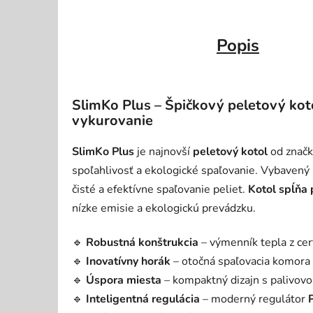
Popis
SlimKo Plus – Špičkový peletový kot
vykurovanie
SlimKo Plus
je najnovší
peletový kotol
od znač
spoľahlivosť a ekologické spaľovanie. Vybavený
čisté a efektívne spaľovanie peliet.
Kotol spĺňa
nízke emisie a ekologickú prevádzku.
🔹
Robustná konštrukcia
– výmenník tepla z ce
🔹
Inovatívny horák
– otočná spaľovacia komora z
🔹
Úspora miesta
– kompaktný dizajn s palivov
🔹
Inteligentná regulácia
– moderný regulátor