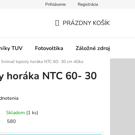
Prihlásenie
Registrácia
dok
Podmienky ochrany osobných údajov
Odstúpenie od zm
PRÁZDNY KOŠÍK
NÁKUPNÝ
KOŠÍK
níky TUV
Fotovoltika
Záložné zdroje
Čer
Snímač teploty horáka NTC 60- 30 cm dlžka
y horáka NTC 60- 30
dnotenia
Skladom
(1 ks)
580