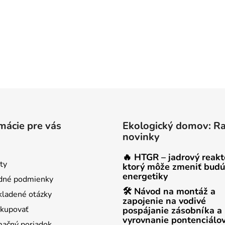
mácie pre vás
Ekologický domov: R
novinky
🔥 HTGR – jadrový reakt
ty
ktorý môže zmeniť budú
energetiky
dné podmienky
🛠 Návod na montáž a
kladené otázky
zapojenie na vodivé
kupovať
pospájanie zásobníka a
vyrovnanie pontenciálo
ačný poriadok