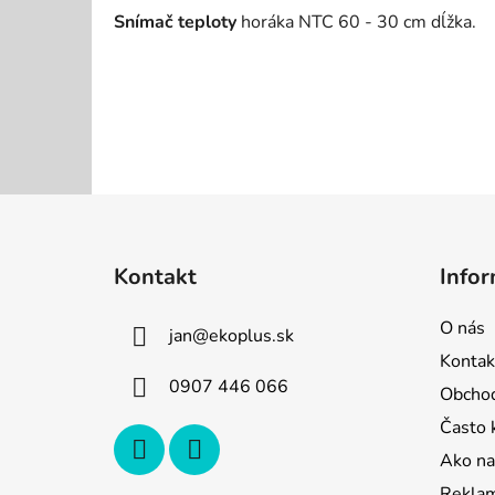
Snímač teploty
horáka NTC 60 - 30 cm dĺžka.
Z
á
Kontakt
Infor
p
ä
O nás
jan
@
ekoplus.sk
t
Kontak
i
0907 446 066
Obcho
e
Často 
Ako na
Reklam