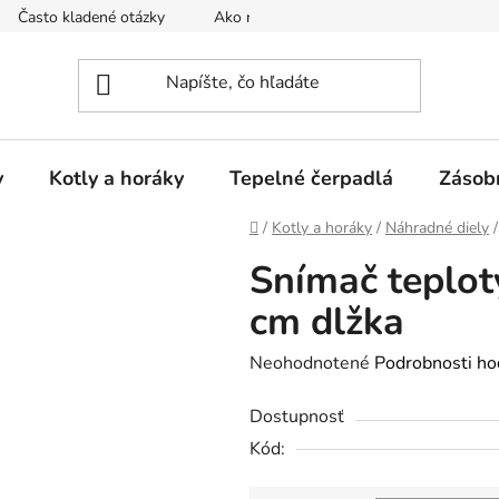
Často kladené otázky
Ako nakupovať
Reklamačný poria
y
Kotly a horáky
Tepelné čerpadlá
Zásob
Domov
/
Kotly a horáky
/
Náhradné diely
/
Snímač teplot
cm dlžka
Priemerné
Neohodnotené
Podrobnosti ho
hodnotenie
Dostupnosť
produktu
Kód:
je
0,0