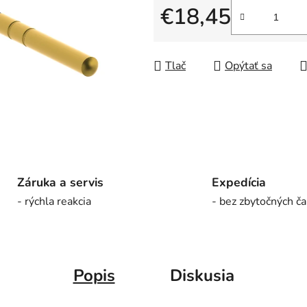
z
€18,45
5
Jednotková cena:
hviezdičiek.
Tlač
Opýtať sa
Záruka a servis
Expedícia
- rýchla reakcia
- bez zbytočných ča
Popis
Diskusia