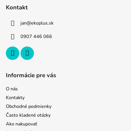
á
Kontakt
p
ä
jan
@
ekoplus.sk
t
i
0907 446 066
e
Informácie pre vás
O nás
Kontakty
Obchodné podmienky
Často kladené otázky
Ako nakupovať