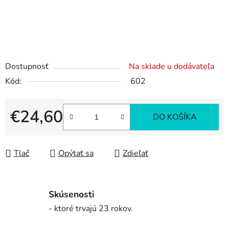
Dostupnosť
Na sklade u dodávateľa
Kód:
602
€24,60
DO KOŠÍKA
Jednotková cena:
Tlač
Opýtať sa
Zdieľať
Skúsenosti
- ktoré trvajú 23 rokov.