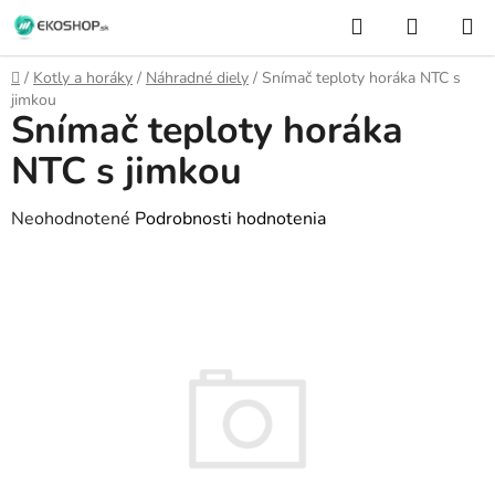
Prejsť
Hľadať
NÁKUP
na
KOŠÍK
obsah
Domov
/
Kotly a horáky
/
Náhradné diely
/
Snímač teploty horáka NTC s
jimkou
Snímač teploty horáka
NTC s jimkou
Priemerné
Neohodnotené
Podrobnosti hodnotenia
hodnotenie
produktu
je
0,0
z
5
hviezdičiek.