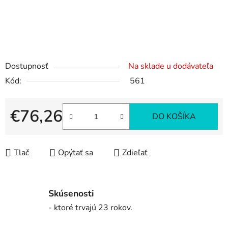
Dostupnosť
Na sklade u dodávateľa
Kód:
561
€76,26
DO KOŠÍKA
Jednotková cena:
Tlač
Opýtať sa
Zdieľať
Skúsenosti
- ktoré trvajú 23 rokov.