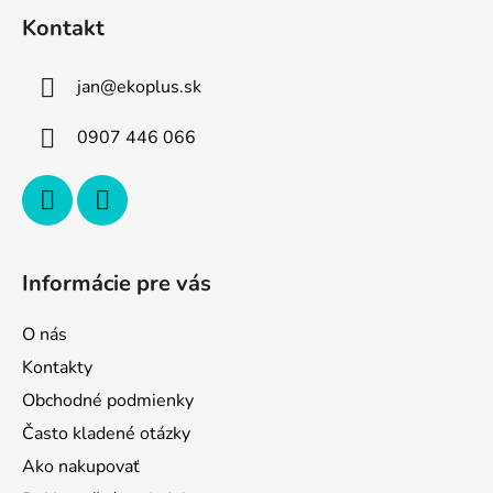
á
Kontakt
p
ä
jan
@
ekoplus.sk
t
i
0907 446 066
e
Informácie pre vás
O nás
Kontakty
Obchodné podmienky
Často kladené otázky
Ako nakupovať