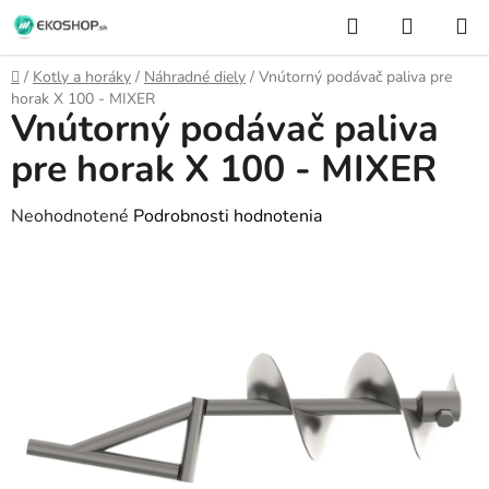
Prejsť
Hľadať
NÁKUP
na
KOŠÍK
obsah
Domov
/
Kotly a horáky
/
Náhradné diely
/
Vnútorný podávač paliva pre
horak X 100 - MIXER
Vnútorný podávač paliva
pre horak X 100 - MIXER
Priemerné
Neohodnotené
Podrobnosti hodnotenia
hodnotenie
produktu
je
0,0
z
5
hviezdičiek.