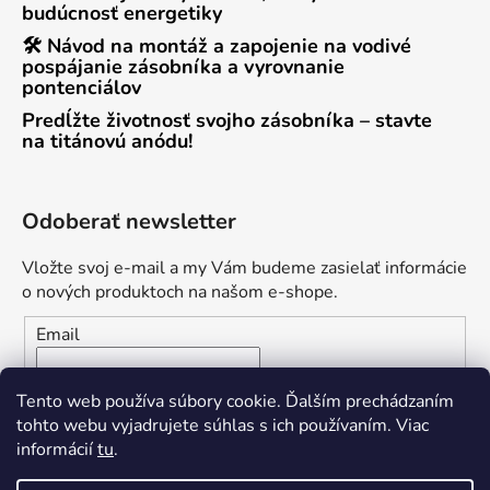
budúcnosť energetiky
🛠 Návod na montáž a zapojenie na vodivé
pospájanie zásobníka a vyrovnanie
pontenciálov
Predĺžte životnosť svojho zásobníka – stavte
na titánovú anódu!
Odoberať newsletter
Vložte svoj e-mail a my Vám budeme zasielať informácie
o nových produktoch na našom e-shope.
Email
Vložením e-mailu súhlasíte s
podmienkami ochrany
Tento web používa súbory cookie. Ďalším prechádzaním
osobných údajov
tohto webu vyjadrujete súhlas s ich používaním. Viac
informácií
tu
.
PRIHLÁSIŤ SA