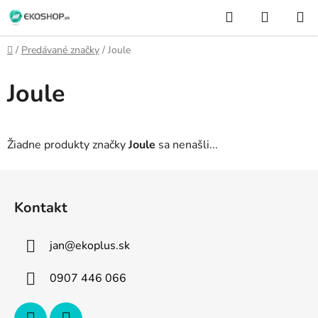
Prejsť
Hľadať
NÁKUP
na
KOŠÍK
obsah
Domov
/
Predávané značky
/
Joule
Joule
Žiadne produkty značky
Joule
sa nenašli...
Z
á
Kontakt
p
ä
jan
@
ekoplus.sk
t
i
0907 446 066
e